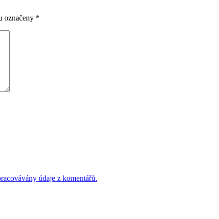
ou označeny
*
 zpracovávány údaje z komentářů.