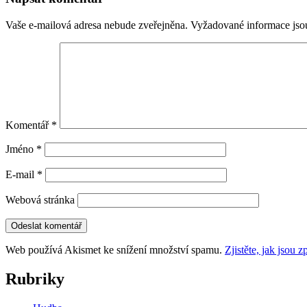
příspěvky
Vaše e-mailová adresa nebude zveřejněna.
Vyžadované informace js
Komentář
*
Jméno
*
E-mail
*
Webová stránka
Web používá Akismet ke snížení množství spamu.
Zjistěte, jak jsou
Rubriky