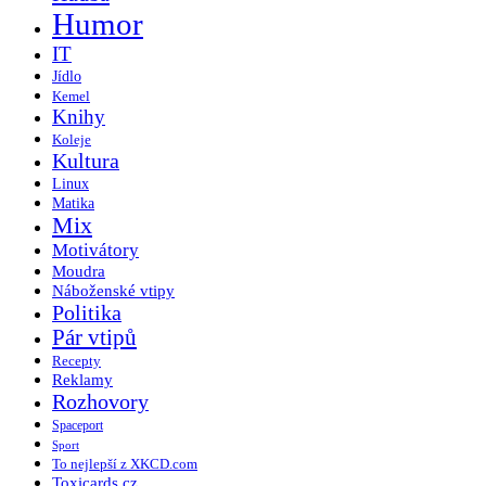
Humor
IT
Jídlo
Kemel
Knihy
Koleje
Kultura
Linux
Matika
Mix
Motivátory
Moudra
Náboženské vtipy
Politika
Pár vtipů
Recepty
Reklamy
Rozhovory
Spaceport
Sport
To nejlepší z XKCD.com
Toxicards.cz