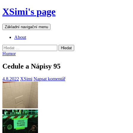
Přejít
XSimi's page
k
obsahu
webu
Hledat
Základní navigační menu
About
Vyhledávání
Humor
Cedule a Nápisy 95
4.8.2022
XSimi
Napsat komentář