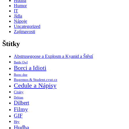
Hudba
Humor
IT
Jídla
Nápoje
Uncategorized
Zajímavosti
Štítky
Abstrusegoose a Explosm a Kyanid a Štěstí
Battle Owl
Borci a Idioti
Borec dne
Bugemos & Student.cvut.cz
Cedule a Nápisy
Citáty
Debian
Dilbert
Filmy
GIF
Hry
Hudba