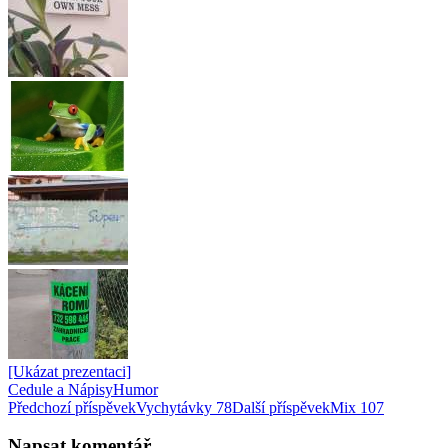
[Ukázat prezentaci]
Cedule a Nápisy
Humor
Navigace
Předchozí příspěvek
Vychytávky 78
Další příspěvek
Mix 107
pro
Napsat komentář