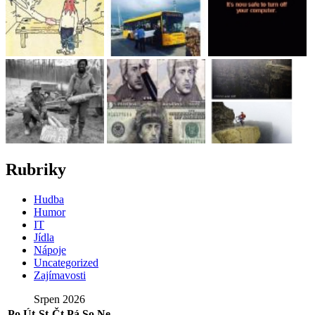
Rubriky
Hudba
Humor
IT
Jídla
Nápoje
Uncategorized
Zajímavosti
Srpen 2026
Po
Út
St
Čt
Pá
So
Ne