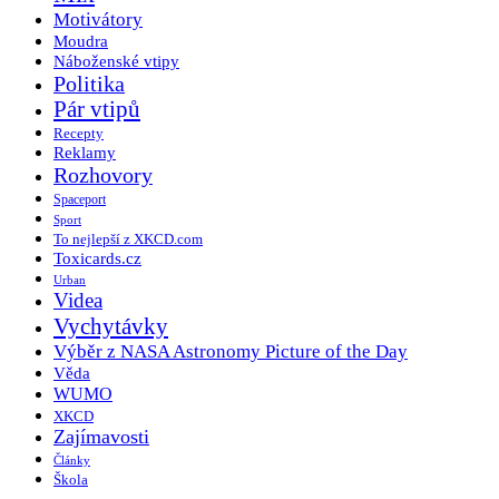
Motivátory
Moudra
Náboženské vtipy
Politika
Pár vtipů
Recepty
Reklamy
Rozhovory
Spaceport
Sport
To nejlepší z XKCD.com
Toxicards.cz
Urban
Videa
Vychytávky
Výběr z NASA Astronomy Picture of the Day
Věda
WUMO
XKCD
Zajímavosti
Články
Škola