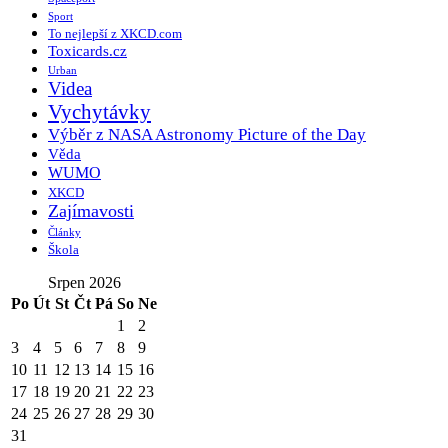
Sport
To nejlepší z XKCD.com
Toxicards.cz
Urban
Videa
Vychytávky
Výběr z NASA Astronomy Picture of the Day
Věda
WUMO
XKCD
Zajímavosti
Články
Škola
Srpen 2026
Po
Út
St
Čt
Pá
So
Ne
1
2
3
4
5
6
7
8
9
10
11
12
13
14
15
16
17
18
19
20
21
22
23
24
25
26
27
28
29
30
31