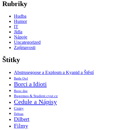
Rubriky
Hudba
Humor
IT
Jídla
Nápoje
Uncategorized
Zajímavosti
Štítky
Abstrusegoose a Explosm a Kyanid a Štěstí
Battle Owl
Borci a Idioti
Borec dne
Bugemos & Student.cvut.cz
Cedule a Nápisy
Citáty
Debian
Dilbert
Filmy