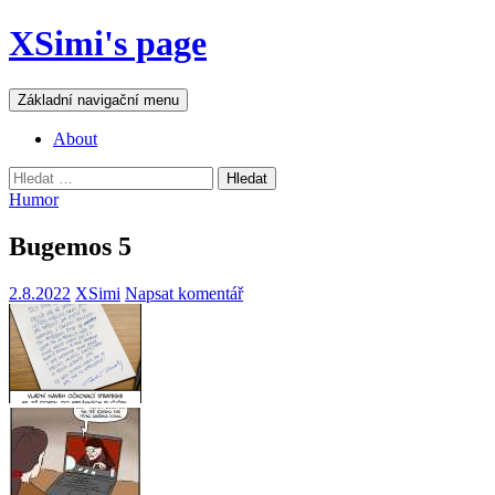
Přejít
XSimi's page
k
obsahu
webu
Hledat
Základní navigační menu
About
Vyhledávání
Humor
Bugemos 5
2.8.2022
XSimi
Napsat komentář