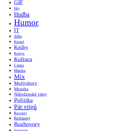
GIF
Hry
Hudba
Humor
IT
Jídlo
Kemel
Knihy
Koleje
Kultura
Linux
Matika
Mix
Motivátory
Moudra
Náboženské vtipy
Politika
Pár vtipů
Recepty
Reklamy
Rozhovory
Spaceport