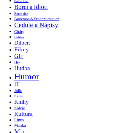
Battle Owl
Borci a Idioti
Borec dne
Bugemos & Student.cvut.cz
Cedule a Nápisy
Citáty
Debian
Dilbert
Filmy
GIF
Hry
Hudba
Humor
IT
Jídlo
Kemel
Knihy
Koleje
Kultura
Linux
Matika
Mix