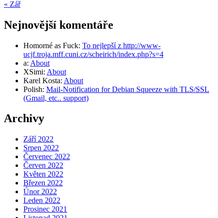
« Zář
Nejnovější komentáře
Homorné as Fuck
:
To nejlepší z http://www-
ucjf.troja.mff.cuni.cz/scheirich/index.php?s=4
a
:
About
XSimi
:
About
Karel Kosta
:
About
Polish
:
Mail-Notification for Debian Squeeze with TLS/SSL
(Gmail, etc.. support)
Archivy
Září 2022
Srpen 2022
Červenec 2022
Červen 2022
Květen 2022
Březen 2022
Únor 2022
Leden 2022
Prosinec 2021
Listopad 2021