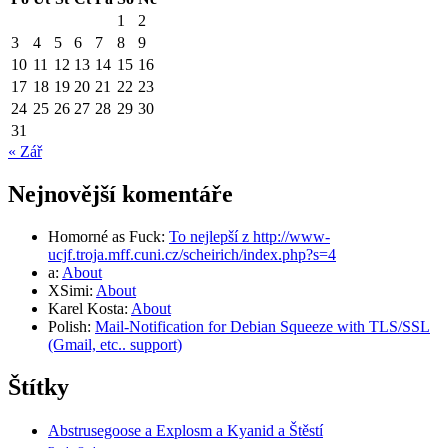
1
2
3
4
5
6
7
8
9
10
11
12
13
14
15
16
17
18
19
20
21
22
23
24
25
26
27
28
29
30
31
« Zář
Nejnovější komentáře
Homorné as Fuck
:
To nejlepší z http://www-
ucjf.troja.mff.cuni.cz/scheirich/index.php?s=4
a
:
About
XSimi
:
About
Karel Kosta
:
About
Polish
:
Mail-Notification for Debian Squeeze with TLS/SSL
(Gmail, etc.. support)
Štítky
Abstrusegoose a Explosm a Kyanid a Štěstí