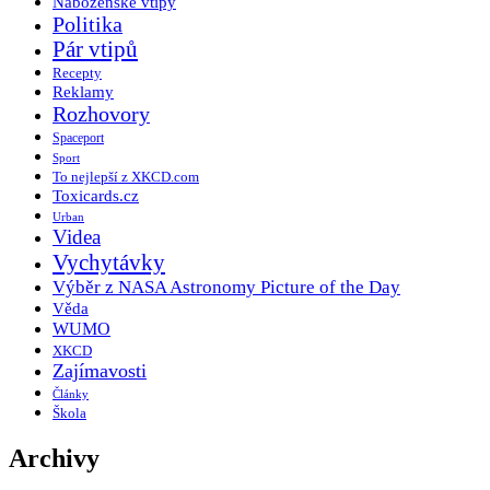
Náboženské vtipy
Politika
Pár vtipů
Recepty
Reklamy
Rozhovory
Spaceport
Sport
To nejlepší z XKCD.com
Toxicards.cz
Urban
Videa
Vychytávky
Výběr z NASA Astronomy Picture of the Day
Věda
WUMO
XKCD
Zajímavosti
Články
Škola
Archivy