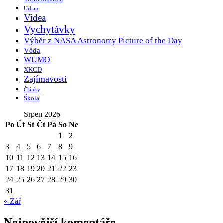
Urban
Videa
Vychytávky
Výběr z NASA Astronomy Picture of the Day
Věda
WUMO
XKCD
Zajímavosti
Články
Škola
Srpen 2026
Po
Út
St
Čt
Pá
So
Ne
1
2
3
4
5
6
7
8
9
10
11
12
13
14
15
16
17
18
19
20
21
22
23
24
25
26
27
28
29
30
31
« Zář
Nejnovější komentáře