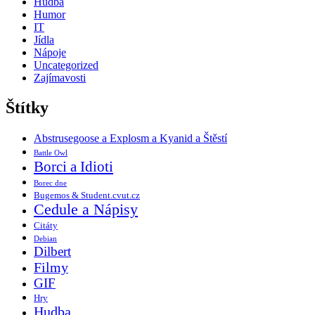
Hudba
Humor
IT
Jídla
Nápoje
Uncategorized
Zajímavosti
Štítky
Abstrusegoose a Explosm a Kyanid a Štěstí
Battle Owl
Borci a Idioti
Borec dne
Bugemos & Student.cvut.cz
Cedule a Nápisy
Citáty
Debian
Dilbert
Filmy
GIF
Hry
Hudba