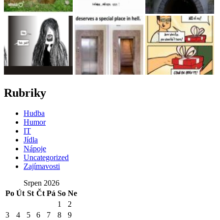
Rubriky
Hudba
Humor
IT
Jídla
Nápoje
Uncategorized
Zajímavosti
Srpen 2026
Po
Út
St
Čt
Pá
So
Ne
1
2
3
4
5
6
7
8
9