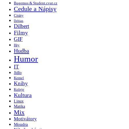
Bugemos & Student.cvut.cz
Cedule a Nápisy
Citáty
Debian
Dilbert
Filmy
GIF
Hry
Hudba
Humor
IT
Jídlo
Kemel
Knihy
Koleje
Kultura
Linux
Matika
Mix
Motivátory
Moudra