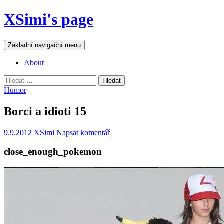
Přejít
XSimi's page
k
obsahu
webu
Hledat
Základní navigační menu
About
Vyhledávání
Humor
Borci a idioti 15
9.9.2012
XSimi
Napsat komentář
close_enough_pokemon