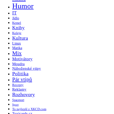
Humor
IT
Jídlo
Kemel
Knihy
Koleje
Kultura
Linux
Matika
Mix
Motivátory
Moudra
Náboženské vtipy
Politika
Pár vtipů
Recepty
Reklamy
Rozhovory
Spaceport
Sport
To nejlepší z XKCD.com
Toxicards.cz