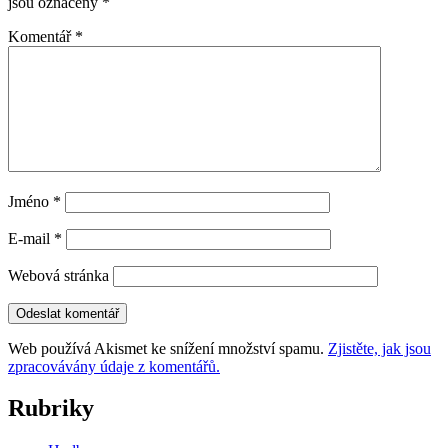
jsou označeny
*
Komentář
*
Jméno
*
E-mail
*
Webová stránka
Web používá Akismet ke snížení množství spamu.
Zjistěte, jak jsou
zpracovávány údaje z komentářů.
Rubriky