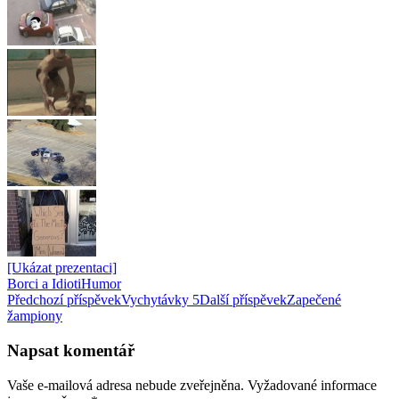
[Ukázat prezentaci]
Borci a Idioti
Humor
Navigace
Předchozí příspěvek
Vychytávky 5
Další příspěvek
Zapečené
žampiony
pro
příspěvky
Napsat komentář
Vaše e-mailová adresa nebude zveřejněna.
Vyžadované informace