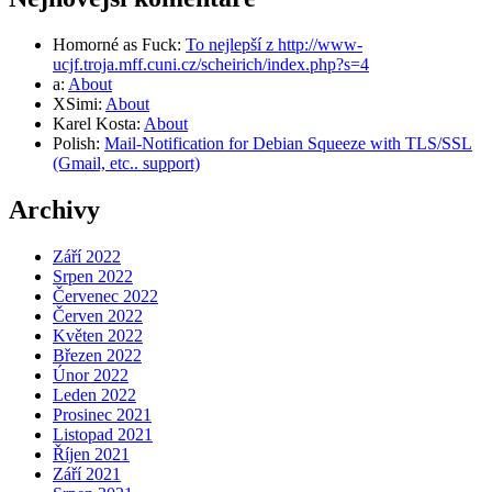
Homorné as Fuck
:
To nejlepší z http://www-
ucjf.troja.mff.cuni.cz/scheirich/index.php?s=4
a
:
About
XSimi
:
About
Karel Kosta
:
About
Polish
:
Mail-Notification for Debian Squeeze with TLS/SSL
(Gmail, etc.. support)
Archivy
Září 2022
Srpen 2022
Červenec 2022
Červen 2022
Květen 2022
Březen 2022
Únor 2022
Leden 2022
Prosinec 2021
Listopad 2021
Říjen 2021
Září 2021