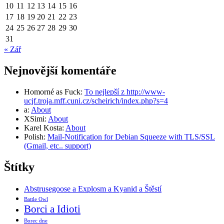
10
11
12
13
14
15
16
17
18
19
20
21
22
23
24
25
26
27
28
29
30
31
« Zář
Nejnovější komentáře
Homorné as Fuck
:
To nejlepší z http://www-
ucjf.troja.mff.cuni.cz/scheirich/index.php?s=4
a
:
About
XSimi
:
About
Karel Kosta
:
About
Polish
:
Mail-Notification for Debian Squeeze with TLS/SSL
(Gmail, etc.. support)
Štítky
Abstrusegoose a Explosm a Kyanid a Štěstí
Battle Owl
Borci a Idioti
Borec dne