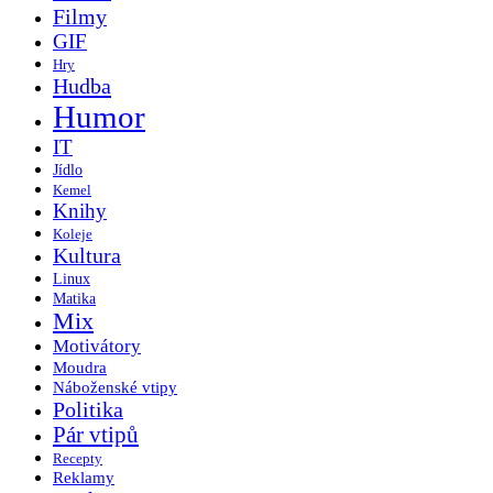
Filmy
GIF
Hry
Hudba
Humor
IT
Jídlo
Kemel
Knihy
Koleje
Kultura
Linux
Matika
Mix
Motivátory
Moudra
Náboženské vtipy
Politika
Pár vtipů
Recepty
Reklamy