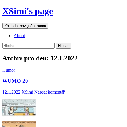
Přejít
XSimi's page
k
obsahu
webu
Hledat
Základní navigační menu
About
Vyhledávání
Archiv pro den: 12.1.2022
Humor
WUMO 20
12.1.2022
XSimi
Napsat komentář