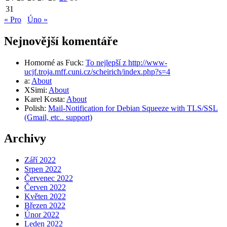
31
« Pro
Úno »
Nejnovější komentáře
Homorné as Fuck
:
To nejlepší z http://www-
ucjf.troja.mff.cuni.cz/scheirich/index.php?s=4
a
:
About
XSimi
:
About
Karel Kosta
:
About
Polish
:
Mail-Notification for Debian Squeeze with TLS/SSL
(Gmail, etc.. support)
Archivy
Září 2022
Srpen 2022
Červenec 2022
Červen 2022
Květen 2022
Březen 2022
Únor 2022
Leden 2022