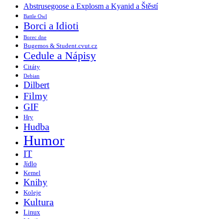
Abstrusegoose a Explosm a Kyanid a Štěstí
Battle Owl
Borci a Idioti
Borec dne
Bugemos & Student.cvut.cz
Cedule a Nápisy
Citáty
Debian
Dilbert
Filmy
GIF
Hry
Hudba
Humor
IT
Jídlo
Kemel
Knihy
Koleje
Kultura
Linux