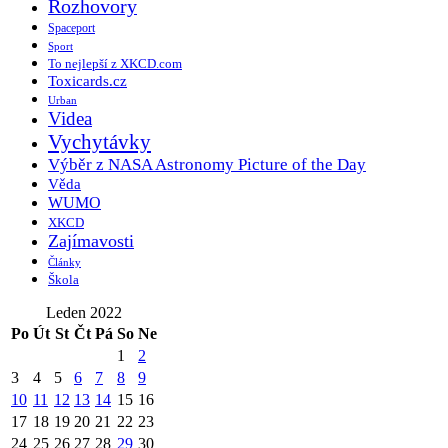
Rozhovory
Spaceport
Sport
To nejlepší z XKCD.com
Toxicards.cz
Urban
Videa
Vychytávky
Výběr z NASA Astronomy Picture of the Day
Věda
WUMO
XKCD
Zajímavosti
Články
Škola
Leden 2022
Po
Út
St
Čt
Pá
So
Ne
1
2
3
4
5
6
7
8
9
10
11
12
13
14
15
16
17
18
19
20
21
22
23
24
25
26
27
28
29
30