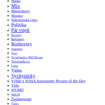
Matika
Mix
Motivátory
Moudra
Náboženské vtipy
Politika
Pár vtipů
Recepty
Reklamy
Rozhovory
Spaceport
Sport
To nejlepší z XKCD.com
Toxicards.cz
Urban
Videa
Vychytávky
Výběr z NASA Astronomy Picture of the Day
Věda
WUMO
XKCD
Zajímavosti
Články