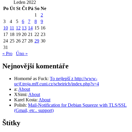
Leden 2022
Po
Út
St
Čt
Pá
So
Ne
1
2
3
4
5
6
7
8
9
10
11
12
13
14
15
16
17
18
19
20
21
22
23
24
25
26
27
28
29
30
31
« Pro
Úno »
Nejnovější komentáře
Homorné as Fuck
:
To nejlepší z http://www-
ucjf.troja.mff.cuni.cz/scheirich/index.php?s=4
a
:
About
XSimi
:
About
Karel Kosta
:
About
Polish
:
Mail-Notification for Debian Squeeze with TLS/SSL
(Gmail, etc.. support)
Štítky