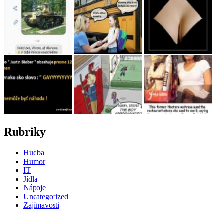
Rubriky
Hudba
Humor
IT
Jídla
Nápoje
Uncategorized
Zajímavosti