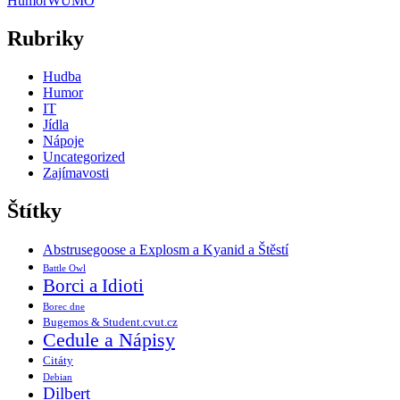
Humor
WUMO
Rubriky
Hudba
Humor
IT
Jídla
Nápoje
Uncategorized
Zajímavosti
Štítky
Abstrusegoose a Explosm a Kyanid a Štěstí
Battle Owl
Borci a Idioti
Borec dne
Bugemos & Student.cvut.cz
Cedule a Nápisy
Citáty
Debian
Dilbert