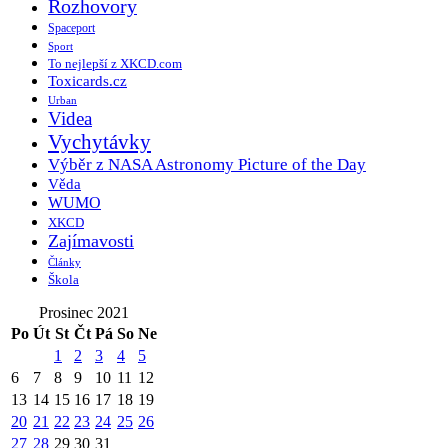
Rozhovory
Spaceport
Sport
To nejlepší z XKCD.com
Toxicards.cz
Urban
Videa
Vychytávky
Výběr z NASA Astronomy Picture of the Day
Věda
WUMO
XKCD
Zajímavosti
Články
Škola
Prosinec 2021
Po
Út
St
Čt
Pá
So
Ne
1
2
3
4
5
6
7
8
9
10
11
12
13
14
15
16
17
18
19
20
21
22
23
24
25
26
27
28
29
30
31