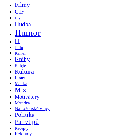
Filmy
GIF
Hry
Hudba
Humor
IT
Jídlo
Kemel
Knihy
Koleje
Kultura
Linux
Matika
Mix
Motivátory
Moudra
Náboženské vtipy
Politika
Pár vtipů
Recepty
Reklamy