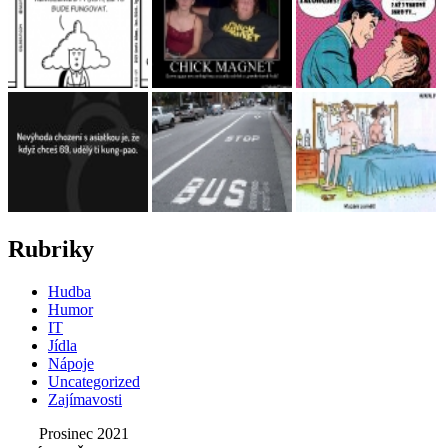
Rubriky
Hudba
Humor
IT
Jídla
Nápoje
Uncategorized
Zajímavosti
Prosinec 2021