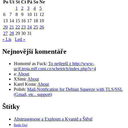
Po
Út
St
Čt
Pá
So
Ne
1
2
3
4
5
6
7
8
9
10
11
12
13
14
15
16
17
18
19
20
21
22
23
24
25
26
27
28
29
30
31
« Lis
Led »
Nejnovější komentáře
Homorné as Fuck
:
To nejlepší z http://www-
ucjf.troja.mff.cuni.cz/scheirich/index.php?s=4
a
:
About
XSimi
:
About
Karel Kosta
:
About
Polish
:
Mail-Notification for Debian Squeeze with TLS/SSL
(Gmail, etc.. support)
Štítky
Abstrusegoose a Explosm a Kyanid a Štěstí
Battle Owl