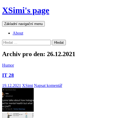
Přejít
XSimi's page
k
obsahu
webu
Hledat
Základní navigační menu
About
Vyhledávání
Archiv pro den: 26.12.2021
Humor
IT 28
19.12.2021
XSimi
Napsat komentář