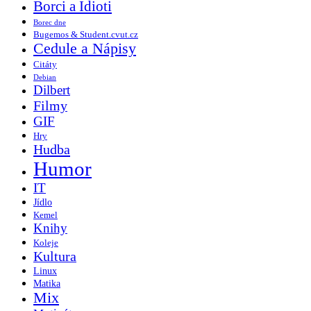
Borci a Idioti
Borec dne
Bugemos & Student.cvut.cz
Cedule a Nápisy
Citáty
Debian
Dilbert
Filmy
GIF
Hry
Hudba
Humor
IT
Jídlo
Kemel
Knihy
Koleje
Kultura
Linux
Matika
Mix