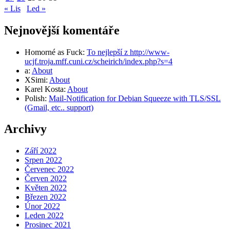
« Lis
Led »
Nejnovější komentáře
Homorné as Fuck
:
To nejlepší z http://www-
ucjf.troja.mff.cuni.cz/scheirich/index.php?s=4
a
:
About
XSimi
:
About
Karel Kosta
:
About
Polish
:
Mail-Notification for Debian Squeeze with TLS/SSL
(Gmail, etc.. support)
Archivy
Září 2022
Srpen 2022
Červenec 2022
Červen 2022
Květen 2022
Březen 2022
Únor 2022
Leden 2022
Prosinec 2021