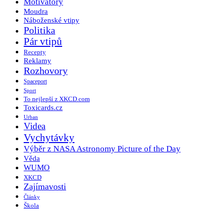
Motivátory
Moudra
Náboženské vtipy
Politika
Pár vtipů
Recepty
Reklamy
Rozhovory
Spaceport
Sport
To nejlepší z XKCD.com
Toxicards.cz
Urban
Videa
Vychytávky
Výběr z NASA Astronomy Picture of the Day
Věda
WUMO
XKCD
Zajímavosti
Články
Škola