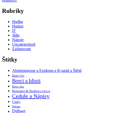
Humor
IT
Rubriky
Hudba
Humor
IT
Jídla
Nápoje
Uncategorized
Zajímavosti
Štítky
Abstrusegoose a Explosm a Kyanid a Štěstí
Battle Owl
Borci a Idioti
Borec dne
Bugemos & Student.cvut.cz
Cedule a Nápisy
Citáty
Debian
Dilbert