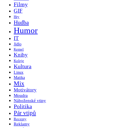
Filmy
GIF
Hry
Hudba
Humor
IT
Jídlo
Kemel
Knihy
Koleje
Kultura
Linux
Matika
Mix
Motivátory
Moudra
Náboženské vtipy
Politika
Pár vtipů
Recepty
Reklamy