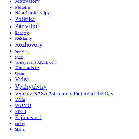
Motivátory
Moudra
Náboženské vtipy
Politika
Pár vtipů
Recepty
Reklamy
Rozhovory
Spaceport
Sport
To nejlepší z XKCD.com
Toxicards.cz
Urban
Videa
Vychytávky
Výběr z NASA Astronomy Picture of the Day
Věda
WUMO
XKCD
Zajímavosti
Články
Škola