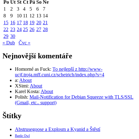
Po
Út
St
Čt
Pá
So
Ne
1
2
3
4
5
6
7
8
9
10
11
12
13
14
15
16
17
18
19
20
21
22
23
24
25
26
27
28
29
30
« Dub
Čvc »
Nejnovější komentáře
Homorné as Fuck
:
To nejlepší z http://www-
ucjf.troja.mff.cuni.cz/scheirich/index.php?s=4
a
:
About
XSimi
:
About
Karel Kosta
:
About
Polish
:
Mail-Notification for Debian Squeeze with TLS/SSL
(Gmail, etc.. support)
Štítky
Abstrusegoose a Explosm a Kyanid a Štěstí
Battle Owl