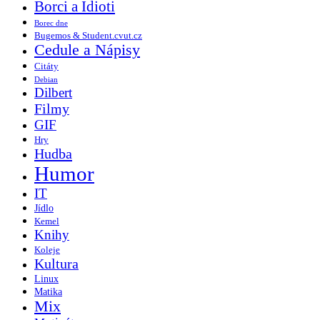
Borci a Idioti
Borec dne
Bugemos & Student.cvut.cz
Cedule a Nápisy
Citáty
Debian
Dilbert
Filmy
GIF
Hry
Hudba
Humor
IT
Jídlo
Kemel
Knihy
Koleje
Kultura
Linux
Matika
Mix