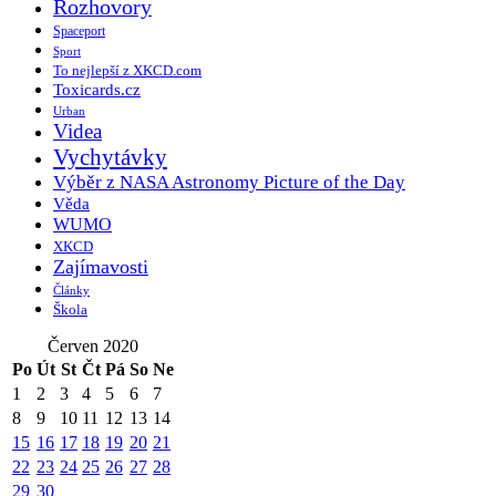
Rozhovory
Spaceport
Sport
To nejlepší z XKCD.com
Toxicards.cz
Urban
Videa
Vychytávky
Výběr z NASA Astronomy Picture of the Day
Věda
WUMO
XKCD
Zajímavosti
Články
Škola
Červen 2020
Po
Út
St
Čt
Pá
So
Ne
1
2
3
4
5
6
7
8
9
10
11
12
13
14
15
16
17
18
19
20
21
22
23
24
25
26
27
28
29
30