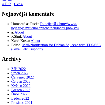
« Dub
Čvc »
Nejnovější komentáře
Homorné as Fuck
:
To nejlepší z http://www-
ucjf.troja.mff.cuni.cz/scheirich/index.php?s=4
a
:
About
XSimi
:
About
Karel Kosta
:
About
Polish
:
Mail-Notification for Debian Squeeze with TLS/SSL
(Gmail, etc.. support)
Archivy
Září 2022
Srpen 2022
Červenec 2022
Červen 2022
Květen 2022
Březen 2022
Únor 2022
Leden 2022
Prosinec 2021