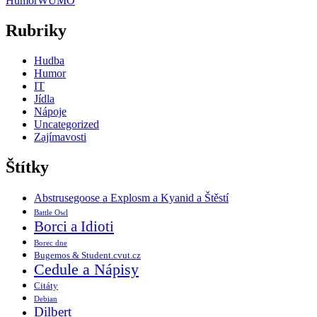
Humor
WUMO
Rubriky
Hudba
Humor
IT
Jídla
Nápoje
Uncategorized
Zajímavosti
Štítky
Abstrusegoose a Explosm a Kyanid a Štěstí
Battle Owl
Borci a Idioti
Borec dne
Bugemos & Student.cvut.cz
Cedule a Nápisy
Citáty
Debian
Dilbert