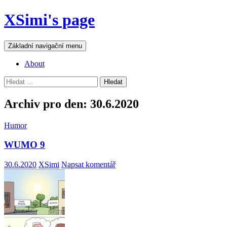
Přejít
XSimi's page
k
obsahu
webu
Hledat
Základní navigační menu
About
Vyhledávání
Archiv pro den: 30.6.2020
Humor
WUMO 9
30.6.2020
XSimi
Napsat komentář