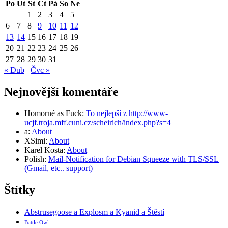
Po
Út
St
Čt
Pá
So
Ne
1
2
3
4
5
6
7
8
9
10
11
12
13
14
15
16
17
18
19
20
21
22
23
24
25
26
27
28
29
30
31
« Dub
Čvc »
Nejnovější komentáře
Homorné as Fuck
:
To nejlepší z http://www-
ucjf.troja.mff.cuni.cz/scheirich/index.php?s=4
a
:
About
XSimi
:
About
Karel Kosta
:
About
Polish
:
Mail-Notification for Debian Squeeze with TLS/SSL
(Gmail, etc.. support)
Štítky
Abstrusegoose a Explosm a Kyanid a Štěstí
Battle Owl