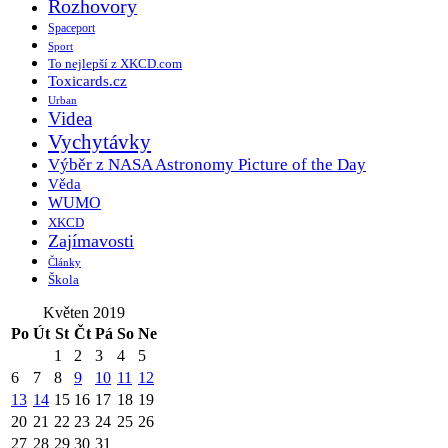
Rozhovory
Spaceport
Sport
To nejlepší z XKCD.com
Toxicards.cz
Urban
Videa
Vychytávky
Výběr z NASA Astronomy Picture of the Day
Věda
WUMO
XKCD
Zajímavosti
Články
Škola
Květen 2019
Po
Út
St
Čt
Pá
So
Ne
1
2
3
4
5
6
7
8
9
10
11
12
13
14
15
16
17
18
19
20
21
22
23
24
25
26
27
28
29
30
31