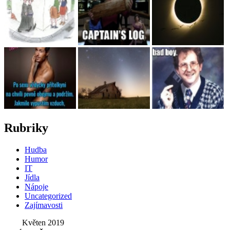
Rubriky
Hudba
Humor
IT
Jídla
Nápoje
Uncategorized
Zajímavosti
Květen 2019