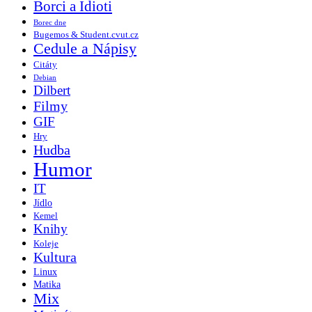
Borci a Idioti
Borec dne
Bugemos & Student.cvut.cz
Cedule a Nápisy
Citáty
Debian
Dilbert
Filmy
GIF
Hry
Hudba
Humor
IT
Jídlo
Kemel
Knihy
Koleje
Kultura
Linux
Matika
Mix