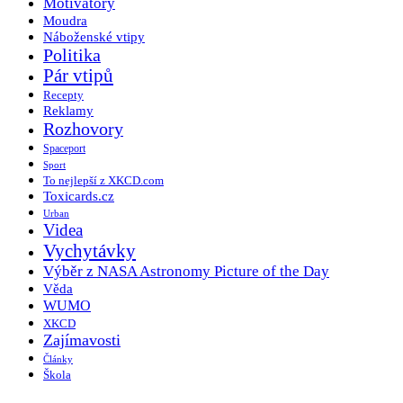
Motivátory
Moudra
Náboženské vtipy
Politika
Pár vtipů
Recepty
Reklamy
Rozhovory
Spaceport
Sport
To nejlepší z XKCD.com
Toxicards.cz
Urban
Videa
Vychytávky
Výběr z NASA Astronomy Picture of the Day
Věda
WUMO
XKCD
Zajímavosti
Články
Škola