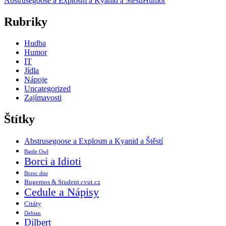
Abstrusegoose a Explosm a Kyanid a Štěstí
Humor
Rubriky
Hudba
Humor
IT
Jídla
Nápoje
Uncategorized
Zajímavosti
Štítky
Abstrusegoose a Explosm a Kyanid a Štěstí
Battle Owl
Borci a Idioti
Borec dne
Bugemos & Student.cvut.cz
Cedule a Nápisy
Citáty
Debian
Dilbert