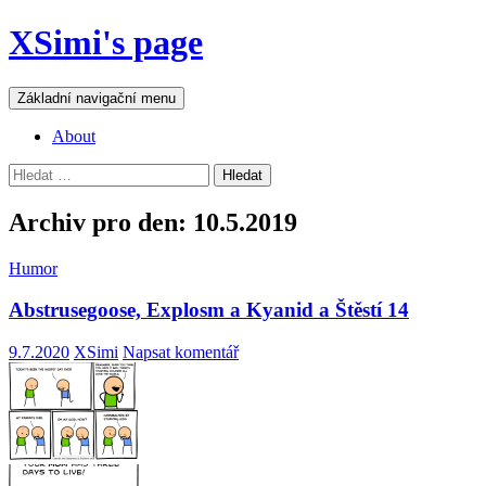
Přejít
XSimi's page
k
obsahu
webu
Hledat
Základní navigační menu
About
Vyhledávání
Archiv pro den: 10.5.2019
Humor
Abstrusegoose, Explosm a Kyanid a Štěstí 14
9.7.2020
XSimi
Napsat komentář