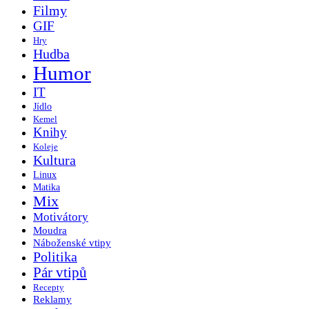
Filmy
GIF
Hry
Hudba
Humor
IT
Jídlo
Kemel
Knihy
Koleje
Kultura
Linux
Matika
Mix
Motivátory
Moudra
Náboženské vtipy
Politika
Pár vtipů
Recepty
Reklamy