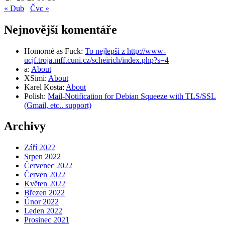
« Dub
Čvc »
Nejnovější komentáře
Homorné as Fuck
:
To nejlepší z http://www-
ucjf.troja.mff.cuni.cz/scheirich/index.php?s=4
a
:
About
XSimi
:
About
Karel Kosta
:
About
Polish
:
Mail-Notification for Debian Squeeze with TLS/SSL
(Gmail, etc.. support)
Archivy
Září 2022
Srpen 2022
Červenec 2022
Červen 2022
Květen 2022
Březen 2022
Únor 2022
Leden 2022
Prosinec 2021