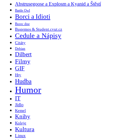
Abstrusegoose a Explosm a Kyanid a Štěstí
Battle Owl
Borci a Idioti
Borec dne
Bugemos & Student.cvut.cz
Cedule a Nápisy
Citáty
Debian
Dilbert
Filmy
GIF
Hry
Hudba
Humor
IT
Jídlo
Kemel
Knihy
Koleje
Kultura
Linux