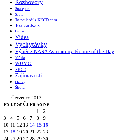
Rozhovory
Spaceport
Sport
To nejlepší z XKCD.com
Toxicards.cz
Urban
Videa
Vychytávky
Výběr z NASA Astronomy Picture of the Day
Věda
WUMO
XKCD
Zajímavosti
Články
Škola
Červenec 2017
Po
Út
St
Čt
Pá
So
Ne
1
2
3
4
5
6
7
8
9
10
11
12
13
14
15
16
17
18
19
20
21
22
23
24
25
26
27
28
29
30