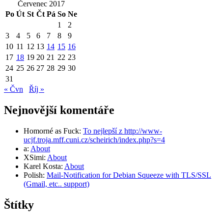
Červenec 2017
Po
Út
St
Čt
Pá
So
Ne
1
2
3
4
5
6
7
8
9
10
11
12
13
14
15
16
17
18
19
20
21
22
23
24
25
26
27
28
29
30
31
« Čvn
Říj »
Nejnovější komentáře
Homorné as Fuck
:
To nejlepší z http://www-
ucjf.troja.mff.cuni.cz/scheirich/index.php?s=4
a
:
About
XSimi
:
About
Karel Kosta
:
About
Polish
:
Mail-Notification for Debian Squeeze with TLS/SSL
(Gmail, etc.. support)
Štítky