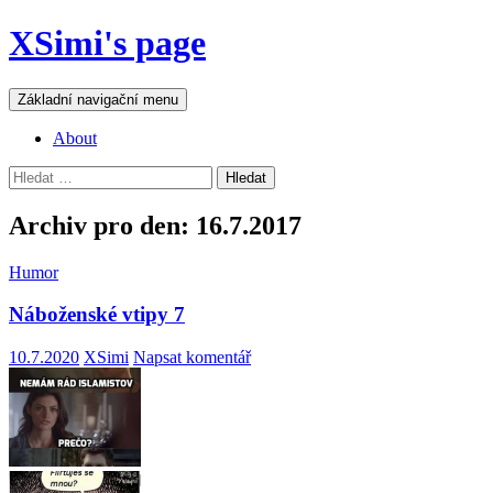
Přejít
XSimi's page
k
obsahu
webu
Hledat
Základní navigační menu
About
Vyhledávání
Archiv pro den: 16.7.2017
Humor
Náboženské vtipy 7
10.7.2020
XSimi
Napsat komentář