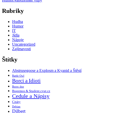
Humor
Náboženské vtipy
Rubriky
Hudba
Humor
IT
Jídla
Nápoje
Uncategorized
Zajímavosti
Štítky
Abstrusegoose a Explosm a Kyanid a Štěstí
Battle Owl
Borci a Idioti
Borec dne
Bugemos & Student.cvut.cz
Cedule a Nápisy
Citáty
Debian
Dilbert