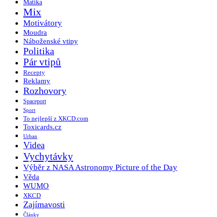
Matika
Mix
Motivátory
Moudra
Náboženské vtipy
Politika
Pár vtipů
Recepty
Reklamy
Rozhovory
Spaceport
Sport
To nejlepší z XKCD.com
Toxicards.cz
Urban
Videa
Vychytávky
Výběr z NASA Astronomy Picture of the Day
Věda
WUMO
XKCD
Zajímavosti
Články