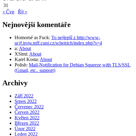
31
« Čvn
Říj »
Nejnovější komentáře
Homorné as Fuck
:
To nejlepší z http://www-
ucjf.troja.mff.cuni.cz/scheirich/index.php?s=4
a
:
About
XSimi
:
About
Karel Kosta
:
About
Polish
:
Mail-Notification for Debian Squeeze with TLS/SSL
(Gmail, etc.. support)
Archivy
Září 2022
Srpen 2022
Červenec 2022
Červen 2022
Květen 2022
Březen 2022
Únor 2022
Leden 2022