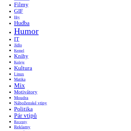
Filmy
GIF
Hry
Hudba
Humor
IT
Jídlo
Kemel
Knihy
Koleje
Kultura
Linux
Matika
Mix
Motivátory
Moudra
Náboženské vtipy
Politika
Pár vtipů
Recepty
Reklamy