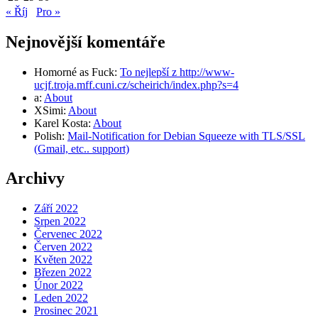
« Říj
Pro »
Nejnovější komentáře
Homorné as Fuck
:
To nejlepší z http://www-
ucjf.troja.mff.cuni.cz/scheirich/index.php?s=4
a
:
About
XSimi
:
About
Karel Kosta
:
About
Polish
:
Mail-Notification for Debian Squeeze with TLS/SSL
(Gmail, etc.. support)
Archivy
Září 2022
Srpen 2022
Červenec 2022
Červen 2022
Květen 2022
Březen 2022
Únor 2022
Leden 2022
Prosinec 2021