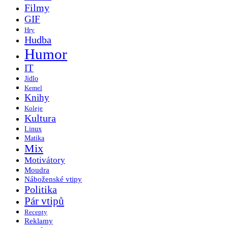
Filmy
GIF
Hry
Hudba
Humor
IT
Jídlo
Kemel
Knihy
Koleje
Kultura
Linux
Matika
Mix
Motivátory
Moudra
Náboženské vtipy
Politika
Pár vtipů
Recepty
Reklamy