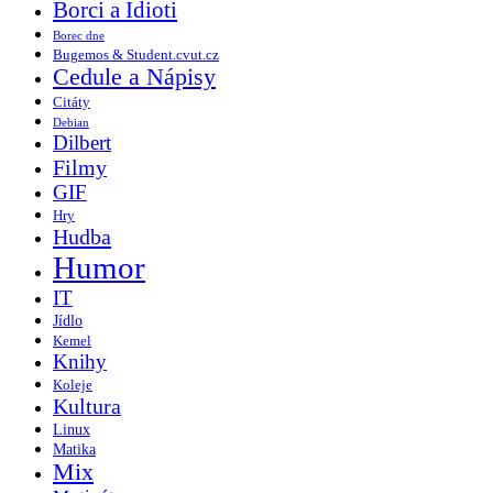
Borci a Idioti
Borec dne
Bugemos & Student.cvut.cz
Cedule a Nápisy
Citáty
Debian
Dilbert
Filmy
GIF
Hry
Hudba
Humor
IT
Jídlo
Kemel
Knihy
Koleje
Kultura
Linux
Matika
Mix