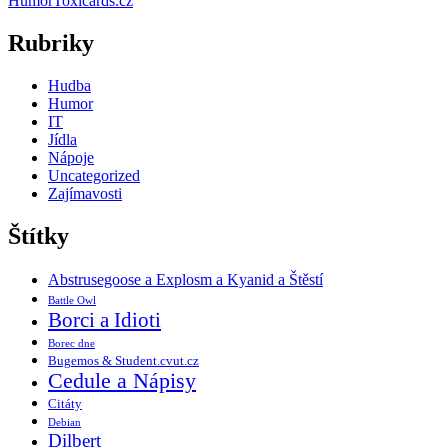
Humor
Toxicards.cz
Rubriky
Hudba
Humor
IT
Jídla
Nápoje
Uncategorized
Zajímavosti
Štítky
Abstrusegoose a Explosm a Kyanid a Štěstí
Battle Owl
Borci a Idioti
Borec dne
Bugemos & Student.cvut.cz
Cedule a Nápisy
Citáty
Debian
Dilbert