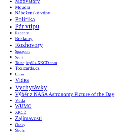
Motivátory
Moudra
Náboženské vtipy
Politika
Pár vtipů
Recepty
Reklamy
Rozhovory
Spaceport
Sport
To nejlepší z XKCD.com
Toxicards.cz
Urban
Videa
Vychytávky
Výběr z NASA Astronomy Picture of the Day
Věda
WUMO
XKCD
Zajímavosti
Články
Škola