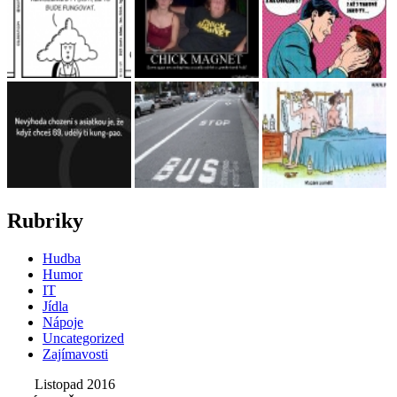
Rubriky
Hudba
Humor
IT
Jídla
Nápoje
Uncategorized
Zajímavosti
Listopad 2016