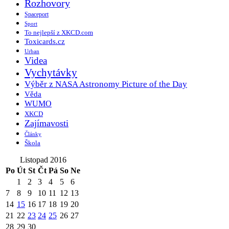
Rozhovory
Spaceport
Sport
To nejlepší z XKCD.com
Toxicards.cz
Urban
Videa
Vychytávky
Výběr z NASA Astronomy Picture of the Day
Věda
WUMO
XKCD
Zajímavosti
Články
Škola
Listopad 2016
Po
Út
St
Čt
Pá
So
Ne
1
2
3
4
5
6
7
8
9
10
11
12
13
14
15
16
17
18
19
20
21
22
23
24
25
26
27
28
29
30