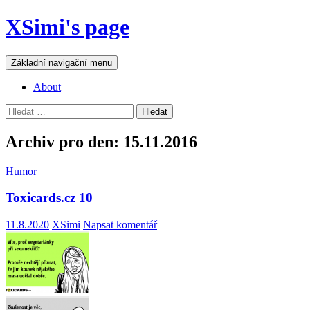
Přejít
XSimi's page
k
obsahu
webu
Hledat
Základní navigační menu
About
Vyhledávání
Archiv pro den: 15.11.2016
Humor
Toxicards.cz 10
11.8.2020
XSimi
Napsat komentář