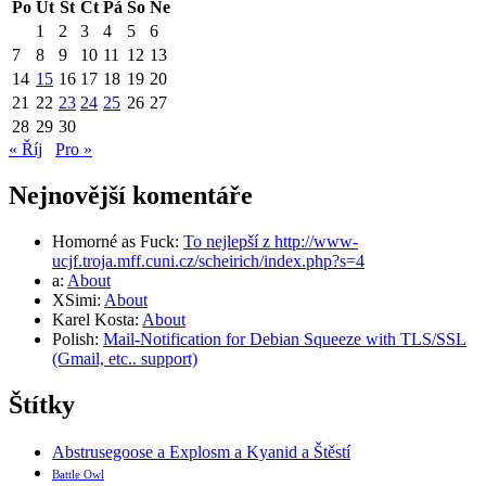
Po
Út
St
Čt
Pá
So
Ne
1
2
3
4
5
6
7
8
9
10
11
12
13
14
15
16
17
18
19
20
21
22
23
24
25
26
27
28
29
30
« Říj
Pro »
Nejnovější komentáře
Homorné as Fuck
:
To nejlepší z http://www-
ucjf.troja.mff.cuni.cz/scheirich/index.php?s=4
a
:
About
XSimi
:
About
Karel Kosta
:
About
Polish
:
Mail-Notification for Debian Squeeze with TLS/SSL
(Gmail, etc.. support)
Štítky
Abstrusegoose a Explosm a Kyanid a Štěstí
Battle Owl