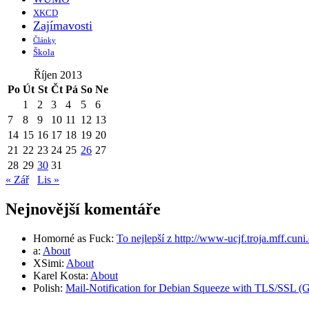
XKCD
Zajímavosti
Články
Škola
Říjen 2013
Po
Út
St
Čt
Pá
So
Ne
1
2
3
4
5
6
7
8
9
10
11
12
13
14
15
16
17
18
19
20
21
22
23
24
25
26
27
28
29
30
31
« Zář
Lis »
Nejnovější komentáře
Homorné as Fuck
:
To nejlepší z http://www-ucjf.troja.mff.cuni
a
:
About
XSimi
:
About
Karel Kosta
:
About
Polish
:
Mail-Notification for Debian Squeeze with TLS/SSL (Gm