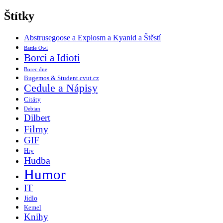
Štítky
Abstrusegoose a Explosm a Kyanid a Štěstí
Battle Owl
Borci a Idioti
Borec dne
Bugemos & Student.cvut.cz
Cedule a Nápisy
Citáty
Debian
Dilbert
Filmy
GIF
Hry
Hudba
Humor
IT
Jídlo
Kemel
Knihy