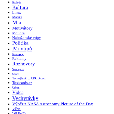
Koleje
Kultura
Linux
Matika
Mix
Motivátory
Moudra
Náboženské vtipy
Politika
Pár vtipů
Recepty
Reklamy
Rozhovory
Spaceport
Sport
To nejlepší z XKCD.com
Toxicards.cz
Urban
Videa
Vychytávky
Výběr z NASA Astronomy Picture of the Day
Věda
WUMO