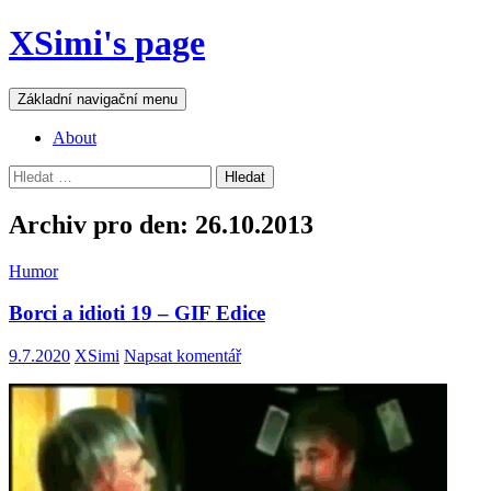
Přejít
XSimi's page
k
obsahu
webu
Hledat
Základní navigační menu
About
Vyhledávání
Archiv pro den: 26.10.2013
Humor
Borci a idioti 19 – GIF Edice
9.7.2020
XSimi
Napsat komentář