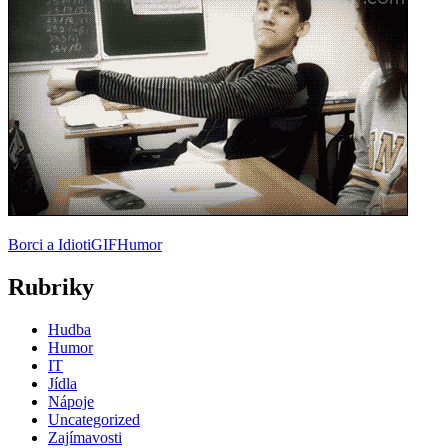
Borci a Idioti
GIF
Humor
Rubriky
Hudba
Humor
IT
Jídla
Nápoje
Uncategorized
Zajímavosti