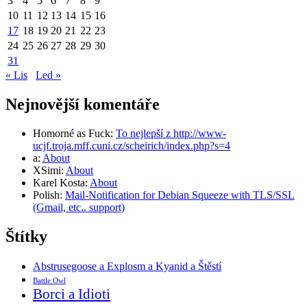
3
4
5
6
7
8
9
10
11
12
13
14
15
16
17
18
19
20
21
22
23
24
25
26
27
28
29
30
31
« Lis
Led »
Nejnovější komentáře
Homorné as Fuck
:
To nejlepší z http://www-
ucjf.troja.mff.cuni.cz/scheirich/index.php?s=4
a
:
About
XSimi
:
About
Karel Kosta
:
About
Polish
:
Mail-Notification for Debian Squeeze with TLS/SSL
(Gmail, etc.. support)
Štítky
Abstrusegoose a Explosm a Kyanid a Štěstí
Battle Owl
Borci a Idioti