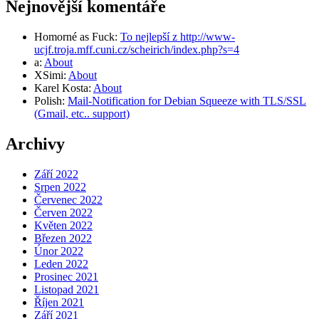
Nejnovější komentáře
Homorné as Fuck
:
To nejlepší z http://www-
ucjf.troja.mff.cuni.cz/scheirich/index.php?s=4
a
:
About
XSimi
:
About
Karel Kosta
:
About
Polish
:
Mail-Notification for Debian Squeeze with TLS/SSL
(Gmail, etc.. support)
Archivy
Září 2022
Srpen 2022
Červenec 2022
Červen 2022
Květen 2022
Březen 2022
Únor 2022
Leden 2022
Prosinec 2021
Listopad 2021
Říjen 2021
Září 2021