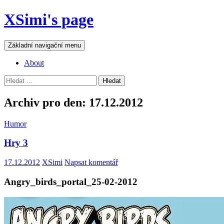
Přejít
XSimi's page
k
obsahu
webu
Hledat
Základní navigační menu
About
Vyhledávání
Archiv pro den: 17.12.2012
Humor
Hry 3
17.12.2012
XSimi
Napsat komentář
Angry_birds_portal_25-02-2012