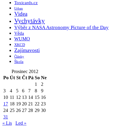
Toxicards.cz
Urban
Videa
Vychytávky
Výběr z NASA Astronomy Picture of the Day
Věda
WUMO
XKCD
Zajímavosti
Články
Škola
Prosinec 2012
Po
Út
St
Čt
Pá
So
Ne
1
2
3
4
5
6
7
8
9
10
11
12
13
14
15
16
17
18
19
20
21
22
23
24
25
26
27
28
29
30
31
« Lis
Led »