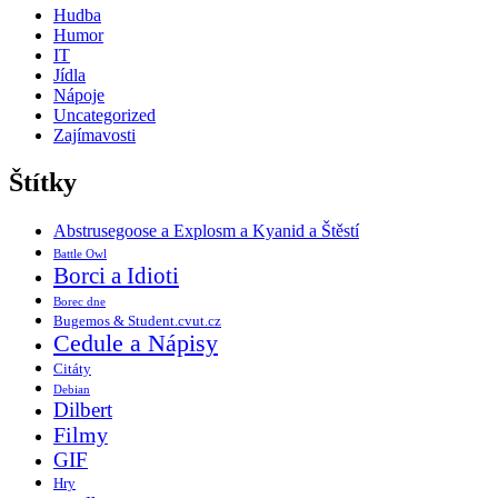
Hudba
Humor
IT
Jídla
Nápoje
Uncategorized
Zajímavosti
Štítky
Abstrusegoose a Explosm a Kyanid a Štěstí
Battle Owl
Borci a Idioti
Borec dne
Bugemos & Student.cvut.cz
Cedule a Nápisy
Citáty
Debian
Dilbert
Filmy
GIF
Hry