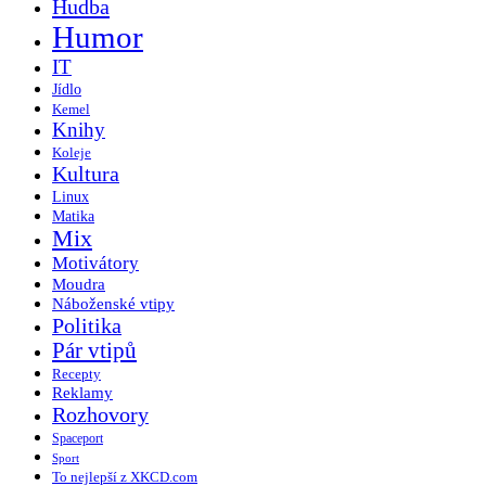
Hudba
Humor
IT
Jídlo
Kemel
Knihy
Koleje
Kultura
Linux
Matika
Mix
Motivátory
Moudra
Náboženské vtipy
Politika
Pár vtipů
Recepty
Reklamy
Rozhovory
Spaceport
Sport
To nejlepší z XKCD.com