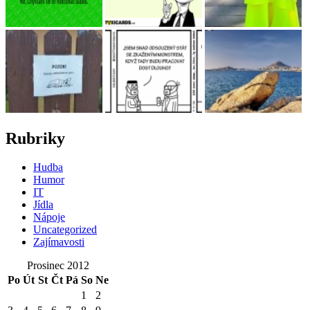
Rubriky
Hudba
Humor
IT
Jídla
Nápoje
Uncategorized
Zajímavosti
Prosinec 2012
Po
Út
St
Čt
Pá
So
Ne
1
2