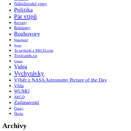
Náboženské vtipy
Politika
Pár vtipů
Recepty
Reklamy
Rozhovory
Spaceport
Sport
To nejlepší z XKCD.com
Toxicards.cz
Urban
Videa
Vychytávky
Výběr z NASA Astronomy Picture of the Day
Věda
WUMO
XKCD
Zajímavosti
Články
Škola
Archivy