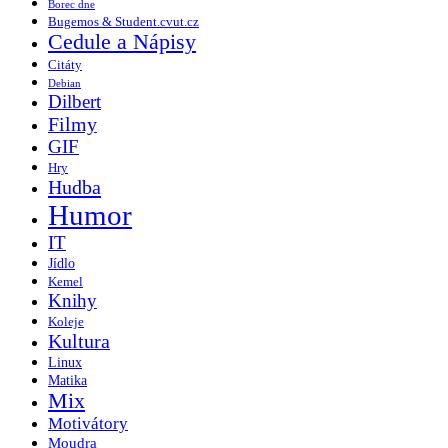
Borec dne
Bugemos & Student.cvut.cz
Cedule a Nápisy
Citáty
Debian
Dilbert
Filmy
GIF
Hry
Hudba
Humor
IT
Jídlo
Kemel
Knihy
Koleje
Kultura
Linux
Matika
Mix
Motivátory
Moudra