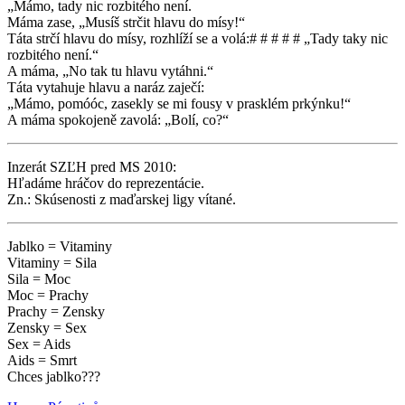
„Mámo, tady nic rozbitého není.
Máma zase, „Musíš strčit hlavu do mísy!“
Táta strčí hlavu do mísy, rozhlíží se a volá:# # # # # „Tady taky nic
rozbitého není.“
A máma, „No tak tu hlavu vytáhni.“
Táta vytahuje hlavu a naráz zaječí:
„Mámo, pomóóc, zasekly se mi fousy v prasklém prkýnku!“
A máma spokojeně zavolá: „Bolí, co?“
Inzerát SZĽH pred MS 2010:
Hľadáme hráčov do reprezentácie.
Zn.: Skúsenosti z maďarskej ligy vítané.
Jablko = Vitaminy
Vitaminy = Sila
Sila = Moc
Moc = Prachy
Prachy = Zensky
Zensky = Sex
Sex = Aids
Aids = Smrt
Chces jablko???