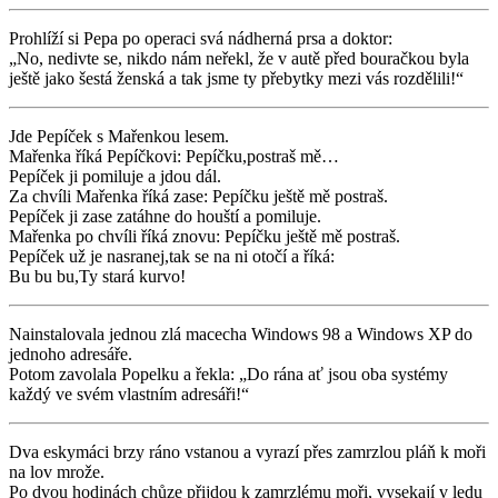
Prohlíží si Pepa po operaci svá nádherná prsa a doktor:
„No, nedivte se, nikdo nám neřekl, že v autě před bouračkou byla
ještě jako šestá ženská a tak jsme ty přebytky mezi vás rozdělili!“
Jde Pepíček s Mařenkou lesem.
Mařenka říká Pepíčkovi: Pepíčku,postraš mě…
Pepíček ji pomiluje a jdou dál.
Za chvíli Mařenka říká zase: Pepíčku ještě mě postraš.
Pepíček ji zase zatáhne do houští a pomiluje.
Mařenka po chvíli říká znovu: Pepíčku ještě mě postraš.
Pepíček už je nasranej,tak se na ni otočí a říká:
Bu bu bu,Ty stará kurvo!
Nainstalovala jednou zlá macecha Windows 98 a Windows XP do
jednoho adresáře.
Potom zavolala Popelku a řekla: „Do rána ať jsou oba systémy
každý ve svém vlastním adresáři!“
Dva eskymáci brzy ráno vstanou a vyrazí přes zamrzlou pláň k moři
na lov mrože.
Po dvou hodinách chůze přijdou k zamrzlému moři, vysekají v ledu