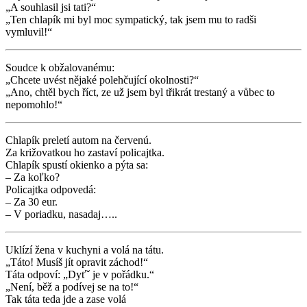
„A souhlasil jsi tati?“
„Ten chlapík mi byl moc sympatický, tak jsem mu to radši
vymluvil!“
Soudce k obžalovanému:
„Chcete uvést nějaké polehčující okolnosti?“
„Ano, chtěl bych říct, ze už jsem byl třikrát trestaný a vůbec to
nepomohlo!“
Chlapík preletí autom na červenú.
Za križovatkou ho zastaví policajtka.
Chlapík spustí okienko a pýta sa:
– Za koľko?
Policajtka odpovedá:
– Za 30 eur.
– V poriadku, nasadaj…..
Uklízí žena v kuchyni a volá na tátu.
„Táto! Musíš jít opravit záchod!“
Táta odpoví: „Dyťˇ je v pořádku.“
„Není, běž a podívej se na to!“
Tak táta teda jde a zase volá