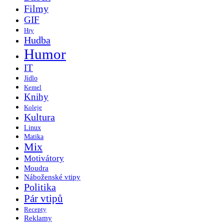
Filmy
GIF
Hry
Hudba
Humor
IT
Jídlo
Kemel
Knihy
Koleje
Kultura
Linux
Matika
Mix
Motivátory
Moudra
Náboženské vtipy
Politika
Pár vtipů
Recepty
Reklamy