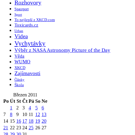
Rozhovory
Spaceport
Sport
To nejlepší z XKCD.com
Toxicards.cz
Urban
Videa
Vychytávky
Výběr z NASA Astronomy Picture of the Day
Věda
WUMO
XKCD
Zajímavosti
Články
Škola
Březen 2011
Po
Út
St
Čt
Pá
So
Ne
1
2
3
4
5
6
7
8
9
10
11
12
13
14
15
16
17
18
19
20
21
22
23
24
25
26
27
28
29
30
31