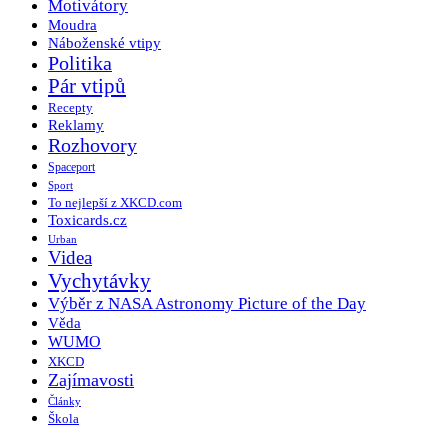
Motivátory
Moudra
Náboženské vtipy
Politika
Pár vtipů
Recepty
Reklamy
Rozhovory
Spaceport
Sport
To nejlepší z XKCD.com
Toxicards.cz
Urban
Videa
Vychytávky
Výběr z NASA Astronomy Picture of the Day
Věda
WUMO
XKCD
Zajímavosti
Články
Škola