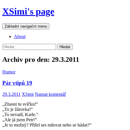
Přejít
XSimi's page
k
obsahu
webu
Hledat
Základní navigační menu
About
Vyhledávání
Archiv pro den: 29.3.2011
Humor
Pár vtipů 19
29.3.2011
XSimi
Napsat komentář
„Zhasni tu svíčku!“
„To je žárovka!“
„To nevadí, Karle.“
„Ale já jsem Petr!“
„Je to možný? Přišel ses milovat nebo se hádat?“