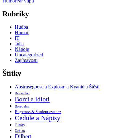
Humor
Pár vtipů
Rubriky
Hudba
Humor
IT
Jídla
Nápoje
Uncategorized
Zajímavosti
Štítky
Abstrusegoose a Explosm a Kyanid a Štěstí
Battle Owl
Borci a Idioti
Borec dne
Bugemos & Student.cvut.cz
Cedule a Nápisy
Citáty
Debian
Dilbert