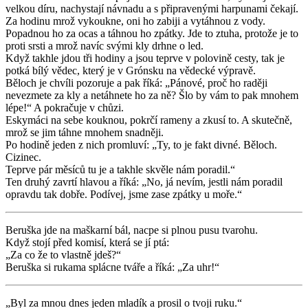
velkou díru, nachystají návnadu a s připravenými harpunami čekají.
Za hodinu mrož vykoukne, oni ho zabiji a vytáhnou z vody.
Popadnou ho za ocas a táhnou ho zpátky. Jde to ztuha, protože je to
proti srsti a mrož navíc svými kly drhne o led.
Když takhle jdou tři hodiny a jsou teprve v polovině cesty, tak je
potká bílý vědec, který je v Grónsku na vědecké výpravě.
Běloch je chvíli pozoruje a pak říká: „Pánové, proč ho raději
nevezmete za kly a netáhnete ho za ně? Šlo by vám to pak mnohem
lépe!“ A pokračuje v chůzi.
Eskymáci na sebe kouknou, pokrčí rameny a zkusí to. A skutečně,
mrož se jim táhne mnohem snadněji.
Po hodině jeden z nich promluví: „Ty, to je fakt divné. Běloch.
Cizinec.
Teprve pár měsíců tu je a takhle skvěle nám poradil.“
Ten druhý zavrtí hlavou a říká: „No, já nevím, jestli nám poradil
opravdu tak dobře. Podívej, jsme zase zpátky u moře.“
Beruška jde na maškarní bál, nacpe si plnou pusu tvarohu.
Když stojí před komisí, která se jí ptá:
„Za co že to vlastně jdeš?“
Beruška si rukama splácne tváře a říká: „Za uhr!“
„Byl za mnou dnes jeden mladík a prosil o tvoji ruku.“