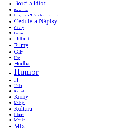
Borci a Idioti
Borec dne
Bugemos & Student.cvut.cz
Cedule a Nápisy
Citáty
Debian
Dilbert
Filmy
GIF
Hry
Hudba
Humor
IT
Jídlo
Kemel
Knihy
Koleje
Kultura
Linux
Matika
Mix