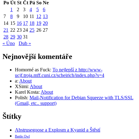
Po
Út
St
Čt
Pá
So
Ne
1
2
3
4
5
6
7
8
9
10
11
12
13
14
15
16
17
18
19
20
21
22
23
24
25
26
27
28
29
30
31
« Úno
Dub »
Nejnovější komentáře
Homorné as Fuck
:
To nejlepší z http://www-
ucjf.troja.mff.cuni.cz/scheirich/index.php?s=4
a
:
About
XSimi
:
About
Karel Kosta
:
About
Polish
:
Mail-Notification for Debian Squeeze with TLS/SSL
(Gmail, etc.. support)
Štítky
Abstrusegoose a Explosm a Kyanid a Štěstí
Battle Owl