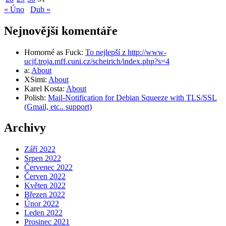
« Úno
Dub »
Nejnovější komentáře
Homorné as Fuck
:
To nejlepší z http://www-
ucjf.troja.mff.cuni.cz/scheirich/index.php?s=4
a
:
About
XSimi
:
About
Karel Kosta
:
About
Polish
:
Mail-Notification for Debian Squeeze with TLS/SSL
(Gmail, etc.. support)
Archivy
Září 2022
Srpen 2022
Červenec 2022
Červen 2022
Květen 2022
Březen 2022
Únor 2022
Leden 2022
Prosinec 2021