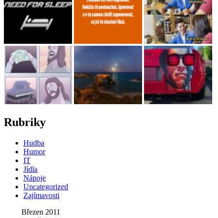
Rubriky
Hudba
Humor
IT
Jídla
Nápoje
Uncategorized
Zajímavosti
Březen 2011