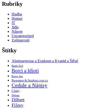
Rubriky
Hudba
Humor
IT
Jídla
Nápoje
Uncategorized
Zajímavosti
Štítky
Abstrusegoose a Explosm a Kyanid a Štěstí
Battle Owl
Borci a Idioti
Borec dne
Bugemos & Student.cvut.cz
Cedule a Nápisy
Citáty
Debian
Dilbert
Filmy