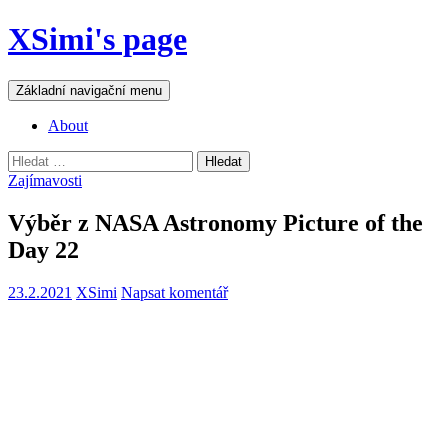
Přejít
XSimi's page
k
obsahu
webu
Hledat
Základní navigační menu
About
Vyhledávání
Zajímavosti
Výběr z NASA Astronomy Picture of the
Day 22
23.2.2021
XSimi
Napsat komentář