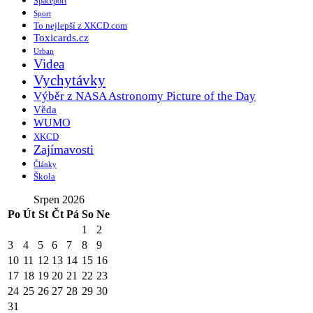
Spaceport
Sport
To nejlepší z XKCD.com
Toxicards.cz
Urban
Videa
Vychytávky
Výběr z NASA Astronomy Picture of the Day
Věda
WUMO
XKCD
Zajímavosti
Články
Škola
Srpen 2026
Po
Út
St
Čt
Pá
So
Ne
1
2
3
4
5
6
7
8
9
10
11
12
13
14
15
16
17
18
19
20
21
22
23
24
25
26
27
28
29
30
31