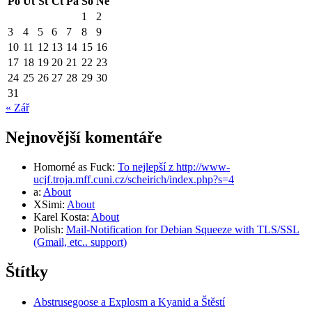
Po
Út
St
Čt
Pá
So
Ne
1
2
3
4
5
6
7
8
9
10
11
12
13
14
15
16
17
18
19
20
21
22
23
24
25
26
27
28
29
30
31
« Zář
Nejnovější komentáře
Homorné as Fuck
:
To nejlepší z http://www-
ucjf.troja.mff.cuni.cz/scheirich/index.php?s=4
a
:
About
XSimi
:
About
Karel Kosta
:
About
Polish
:
Mail-Notification for Debian Squeeze with TLS/SSL
(Gmail, etc.. support)
Štítky
Abstrusegoose a Explosm a Kyanid a Štěstí