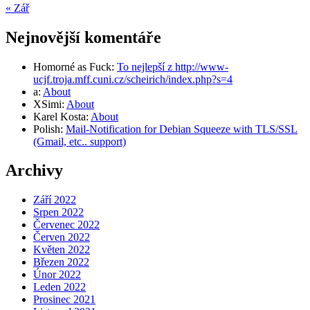
« Zář
Nejnovější komentáře
Homorné as Fuck
:
To nejlepší z http://www-
ucjf.troja.mff.cuni.cz/scheirich/index.php?s=4
a
:
About
XSimi
:
About
Karel Kosta
:
About
Polish
:
Mail-Notification for Debian Squeeze with TLS/SSL
(Gmail, etc.. support)
Archivy
Září 2022
Srpen 2022
Červenec 2022
Červen 2022
Květen 2022
Březen 2022
Únor 2022
Leden 2022
Prosinec 2021