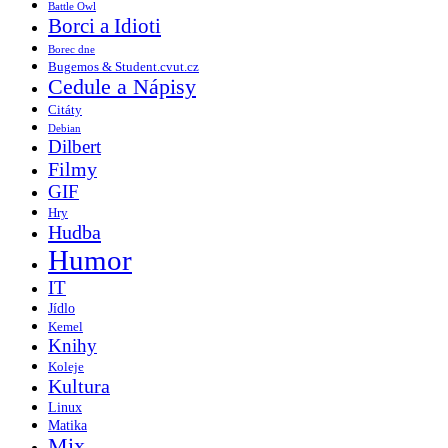
Battle Owl
Borci a Idioti
Borec dne
Bugemos & Student.cvut.cz
Cedule a Nápisy
Citáty
Debian
Dilbert
Filmy
GIF
Hry
Hudba
Humor
IT
Jídlo
Kemel
Knihy
Koleje
Kultura
Linux
Matika
Mix