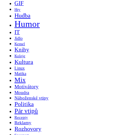
GIF
Hry
Hudba
Humor
IT
Jídlo
Kemel
Knihy
Koleje
Kultura
Linux
Matika
Mix
Motivátory
Moudra
Náboženské vtipy
Politika
Pár vtipů
Recepty
Reklamy
Rozhovory