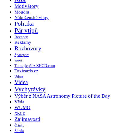
Motivátory
Moudra
Náboženské vtipy
Politika
Pár vtipů
Recepty
Reklamy
Rozhovory
Spaceport
Sport
To nejlepší z XKCD.com
Toxicards.cz
Urban
Videa
Vychytávky
Výběr z NASA Astronomy Picture of the Day
Věda
WUMO
XKCD
Zajímavosti
Články
Škola