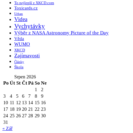
To nejlepší z XKCD.com
Toxicards.cz
Urban
Videa
Vychytávky
Výběr z NASA Astronomy Picture of the Day
Věda
WUMO
XKCD
Zajímavosti
Články
Škola
Srpen 2026
Po
Út
St
Čt
Pá
So
Ne
1
2
3
4
5
6
7
8
9
10
11
12
13
14
15
16
17
18
19
20
21
22
23
24
25
26
27
28
29
30
31
« Zář