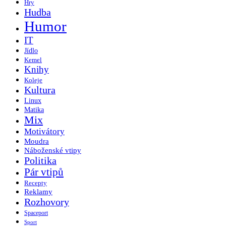
Hry
Hudba
Humor
IT
Jídlo
Kemel
Knihy
Koleje
Kultura
Linux
Matika
Mix
Motivátory
Moudra
Náboženské vtipy
Politika
Pár vtipů
Recepty
Reklamy
Rozhovory
Spaceport
Sport