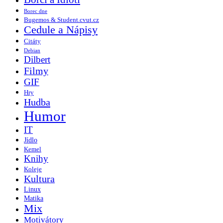
Borec dne
Bugemos & Student.cvut.cz
Cedule a Nápisy
Citáty
Debian
Dilbert
Filmy
GIF
Hry
Hudba
Humor
IT
Jídlo
Kemel
Knihy
Koleje
Kultura
Linux
Matika
Mix
Motivátory