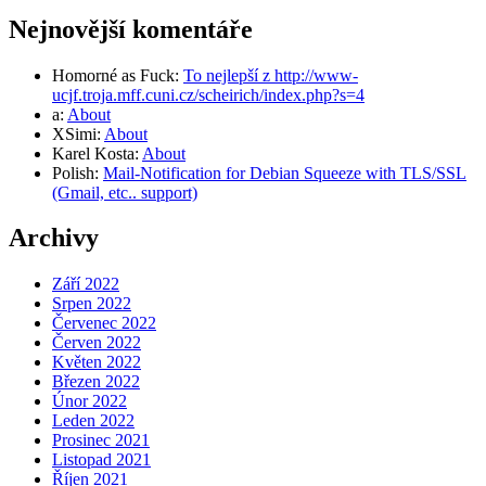
Nejnovější komentáře
Homorné as Fuck
:
To nejlepší z http://www-
ucjf.troja.mff.cuni.cz/scheirich/index.php?s=4
a
:
About
XSimi
:
About
Karel Kosta
:
About
Polish
:
Mail-Notification for Debian Squeeze with TLS/SSL
(Gmail, etc.. support)
Archivy
Září 2022
Srpen 2022
Červenec 2022
Červen 2022
Květen 2022
Březen 2022
Únor 2022
Leden 2022
Prosinec 2021
Listopad 2021
Říjen 2021