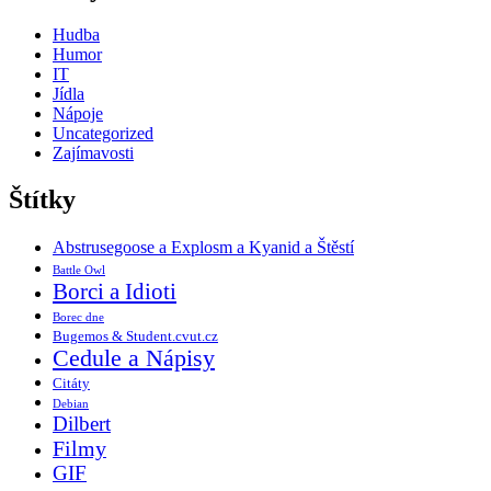
Hudba
Humor
IT
Jídla
Nápoje
Uncategorized
Zajímavosti
Štítky
Abstrusegoose a Explosm a Kyanid a Štěstí
Battle Owl
Borci a Idioti
Borec dne
Bugemos & Student.cvut.cz
Cedule a Nápisy
Citáty
Debian
Dilbert
Filmy
GIF