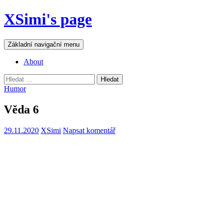
Přejít
XSimi's page
k
obsahu
webu
Hledat
Základní navigační menu
About
Vyhledávání
Humor
Věda 6
29.11.2020
XSimi
Napsat komentář