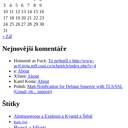
3
4
5
6
7
8
9
10
11
12
13
14
15
16
17
18
19
20
21
22
23
24
25
26
27
28
29
30
31
« Zář
Nejnovější komentáře
Homorné as Fuck
:
To nejlepší z http://www-
ucjf.troja.mff.cuni.cz/scheirich/index.php?s=4
a
:
About
XSimi
:
About
Karel Kosta
:
About
Polish
:
Mail-Notification for Debian Squeeze with TLS/SSL
(Gmail, etc.. support)
Štítky
Abstrusegoose a Explosm a Kyanid a Štěstí
Battle Owl
Borci a Idioti