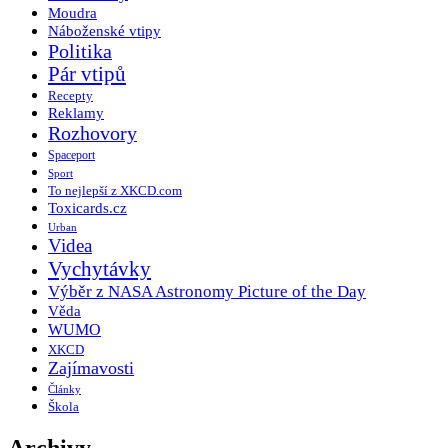
Moudra
Náboženské vtipy
Politika
Pár vtipů
Recepty
Reklamy
Rozhovory
Spaceport
Sport
To nejlepší z XKCD.com
Toxicards.cz
Urban
Videa
Vychytávky
Výběr z NASA Astronomy Picture of the Day
Věda
WUMO
XKCD
Zajímavosti
Články
Škola
Archivy