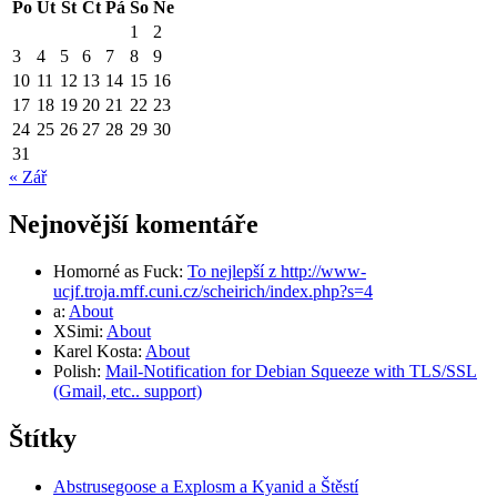
Po
Út
St
Čt
Pá
So
Ne
1
2
3
4
5
6
7
8
9
10
11
12
13
14
15
16
17
18
19
20
21
22
23
24
25
26
27
28
29
30
31
« Zář
Nejnovější komentáře
Homorné as Fuck
:
To nejlepší z http://www-
ucjf.troja.mff.cuni.cz/scheirich/index.php?s=4
a
:
About
XSimi
:
About
Karel Kosta
:
About
Polish
:
Mail-Notification for Debian Squeeze with TLS/SSL
(Gmail, etc.. support)
Štítky
Abstrusegoose a Explosm a Kyanid a Štěstí