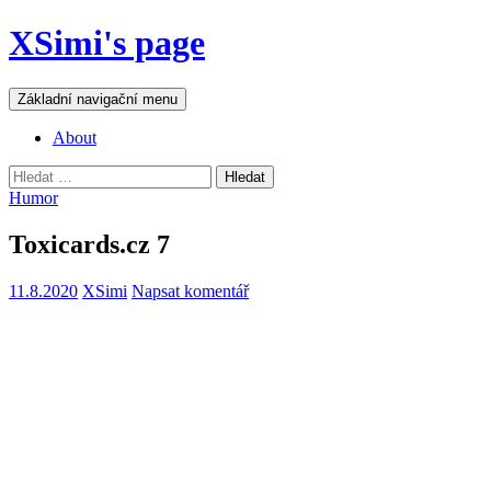
Přejít
XSimi's page
k
obsahu
webu
Hledat
Základní navigační menu
About
Vyhledávání
Humor
Toxicards.cz 7
11.8.2020
XSimi
Napsat komentář