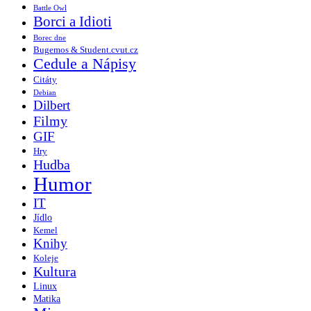
Battle Owl
Borci a Idioti
Borec dne
Bugemos & Student.cvut.cz
Cedule a Nápisy
Citáty
Debian
Dilbert
Filmy
GIF
Hry
Hudba
Humor
IT
Jídlo
Kemel
Knihy
Koleje
Kultura
Linux
Matika