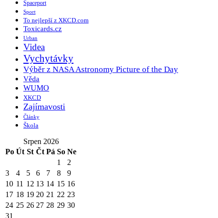
Spaceport
Sport
To nejlepší z XKCD.com
Toxicards.cz
Urban
Videa
Vychytávky
Výběr z NASA Astronomy Picture of the Day
Věda
WUMO
XKCD
Zajímavosti
Články
Škola
Srpen 2026
Po
Út
St
Čt
Pá
So
Ne
1
2
3
4
5
6
7
8
9
10
11
12
13
14
15
16
17
18
19
20
21
22
23
24
25
26
27
28
29
30
31