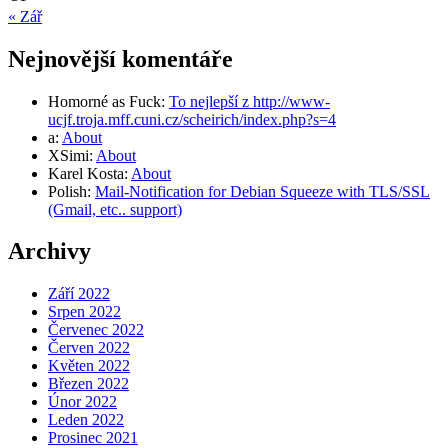
« Zář
Nejnovější komentáře
Homorné as Fuck
:
To nejlepší z http://www-
ucjf.troja.mff.cuni.cz/scheirich/index.php?s=4
a
:
About
XSimi
:
About
Karel Kosta
:
About
Polish
:
Mail-Notification for Debian Squeeze with TLS/SSL
(Gmail, etc.. support)
Archivy
Září 2022
Srpen 2022
Červenec 2022
Červen 2022
Květen 2022
Březen 2022
Únor 2022
Leden 2022
Prosinec 2021