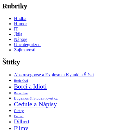
Rubriky
Hudba
Humor
IT
Jídla
Nápoje
Uncategorized
Zajímavosti
Štítky
Abstrusegoose a Explosm a Kyanid a Štěstí
Battle Owl
Borci a Idioti
Borec dne
Bugemos & Student.cvut.cz
Cedule a Nápisy
Citáty
Debian
Dilbert
Filmy