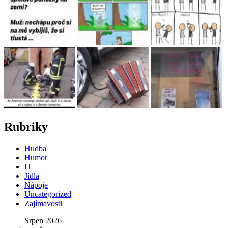
Rubriky
Hudba
Humor
IT
Jídla
Nápoje
Uncategorized
Zajímavosti
Srpen 2026