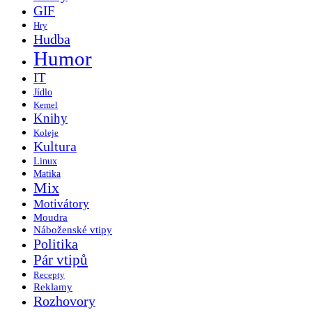
GIF
Hry
Hudba
Humor
IT
Jídlo
Kemel
Knihy
Koleje
Kultura
Linux
Matika
Mix
Motivátory
Moudra
Náboženské vtipy
Politika
Pár vtipů
Recepty
Reklamy
Rozhovory