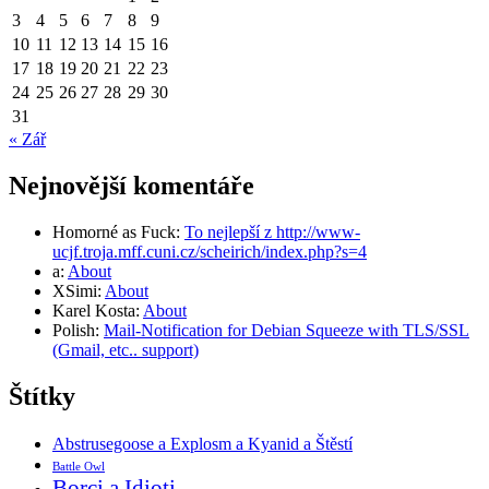
3
4
5
6
7
8
9
10
11
12
13
14
15
16
17
18
19
20
21
22
23
24
25
26
27
28
29
30
31
« Zář
Nejnovější komentáře
Homorné as Fuck
:
To nejlepší z http://www-
ucjf.troja.mff.cuni.cz/scheirich/index.php?s=4
a
:
About
XSimi
:
About
Karel Kosta
:
About
Polish
:
Mail-Notification for Debian Squeeze with TLS/SSL
(Gmail, etc.. support)
Štítky
Abstrusegoose a Explosm a Kyanid a Štěstí
Battle Owl
Borci a Idioti