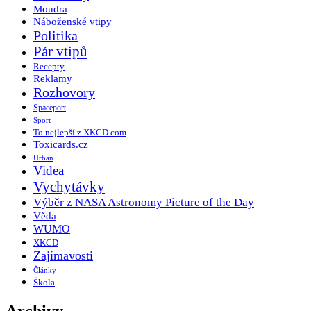
Moudra
Náboženské vtipy
Politika
Pár vtipů
Recepty
Reklamy
Rozhovory
Spaceport
Sport
To nejlepší z XKCD.com
Toxicards.cz
Urban
Videa
Vychytávky
Výběr z NASA Astronomy Picture of the Day
Věda
WUMO
XKCD
Zajímavosti
Články
Škola
Archivy