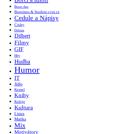
Borec dne
Bugemos & Student.cvut.cz
Cedule a Nápisy
Citáty
Debian
Dilbert
Filmy
GIF
Hry
Hudba
Humor
IT
Jídlo
Kemel
Knihy
Koleje
Kultura
Linux
Matika
Mix
Motivátory