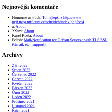
Nejnovější komentáře
Homorné as Fuck
:
To nejlepší z http://www-
ucjf.troja.mff.cuni.cz/scheirich/index.php?s=4
a
:
About
XSimi
:
About
Karel Kosta
:
About
Polish
:
Mail-Notification for Debian Squeeze with TLS/SSL
(Gmail, etc.. support)
Archivy
Září 2022
Srpen 2022
Červenec 2022
Červen 2022
Květen 2022
Březen 2022
Únor 2022
Leden 2022
Prosinec 2021
Listopad 2021
Říjen 2021