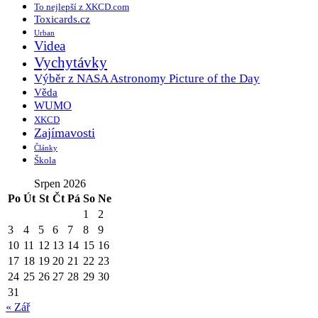
To nejlepší z XKCD.com
Toxicards.cz
Urban
Videa
Vychytávky
Výběr z NASA Astronomy Picture of the Day
Věda
WUMO
XKCD
Zajímavosti
Články
Škola
Srpen 2026
Po
Út
St
Čt
Pá
So
Ne
1
2
3
4
5
6
7
8
9
10
11
12
13
14
15
16
17
18
19
20
21
22
23
24
25
26
27
28
29
30
31
« Zář