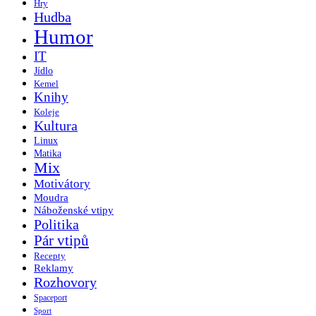
Hry
Hudba
Humor
IT
Jídlo
Kemel
Knihy
Koleje
Kultura
Linux
Matika
Mix
Motivátory
Moudra
Náboženské vtipy
Politika
Pár vtipů
Recepty
Reklamy
Rozhovory
Spaceport
Sport