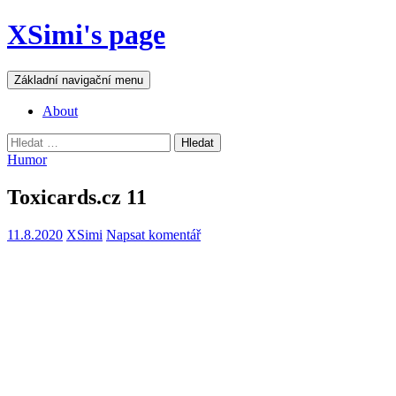
Přejít
XSimi's page
k
obsahu
webu
Hledat
Základní navigační menu
About
Vyhledávání
Humor
Toxicards.cz 11
11.8.2020
XSimi
Napsat komentář