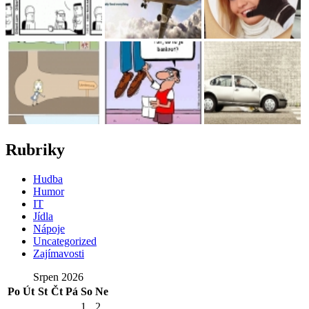
Rubriky
Hudba
Humor
IT
Jídla
Nápoje
Uncategorized
Zajímavosti
Srpen 2026
Po
Út
St
Čt
Pá
So
Ne
1
2