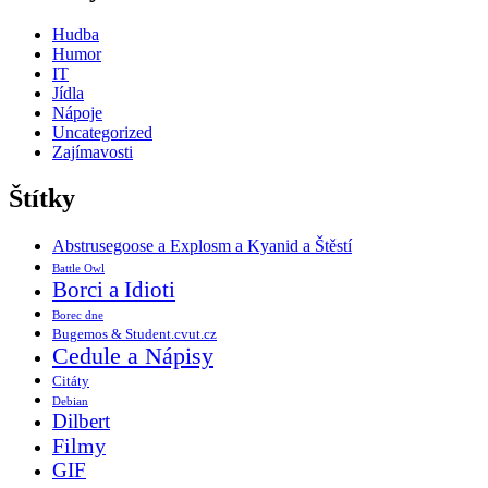
Hudba
Humor
IT
Jídla
Nápoje
Uncategorized
Zajímavosti
Štítky
Abstrusegoose a Explosm a Kyanid a Štěstí
Battle Owl
Borci a Idioti
Borec dne
Bugemos & Student.cvut.cz
Cedule a Nápisy
Citáty
Debian
Dilbert
Filmy
GIF