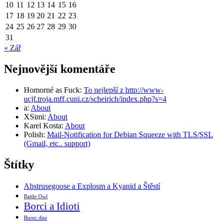
10
11
12
13
14
15
16
17
18
19
20
21
22
23
24
25
26
27
28
29
30
31
« Zář
Nejnovější komentáře
Homorné as Fuck
:
To nejlepší z http://www-
ucjf.troja.mff.cuni.cz/scheirich/index.php?s=4
a
:
About
XSimi
:
About
Karel Kosta
:
About
Polish
:
Mail-Notification for Debian Squeeze with TLS/SSL
(Gmail, etc.. support)
Štítky
Abstrusegoose a Explosm a Kyanid a Štěstí
Battle Owl
Borci a Idioti
Borec dne