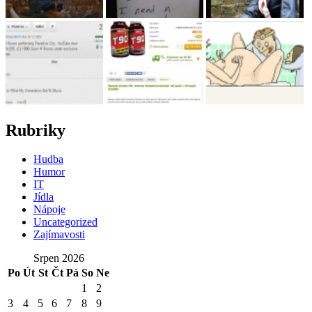
Rubriky
Hudba
Humor
IT
Jídla
Nápoje
Uncategorized
Zajímavosti
Srpen 2026
Po
Út
St
Čt
Pá
So
Ne
1
2
3
4
5
6
7
8
9