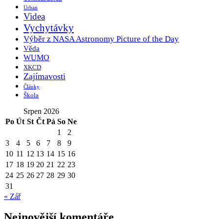
Urban
Videa
Vychytávky
Výběr z NASA Astronomy Picture of the Day
Věda
WUMO
XKCD
Zajímavosti
Články
Škola
Srpen 2026
Po
Út
St
Čt
Pá
So
Ne
1
2
3
4
5
6
7
8
9
10
11
12
13
14
15
16
17
18
19
20
21
22
23
24
25
26
27
28
29
30
31
« Zář
Nejnovější komentáře