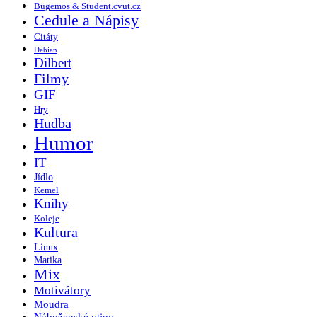
Bugemos & Student.cvut.cz
Cedule a Nápisy
Citáty
Debian
Dilbert
Filmy
GIF
Hry
Hudba
Humor
IT
Jídlo
Kemel
Knihy
Koleje
Kultura
Linux
Matika
Mix
Motivátory
Moudra
Náboženské vtipy