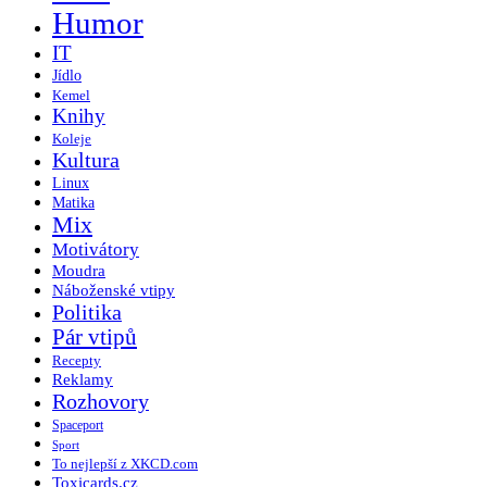
Humor
IT
Jídlo
Kemel
Knihy
Koleje
Kultura
Linux
Matika
Mix
Motivátory
Moudra
Náboženské vtipy
Politika
Pár vtipů
Recepty
Reklamy
Rozhovory
Spaceport
Sport
To nejlepší z XKCD.com
Toxicards.cz