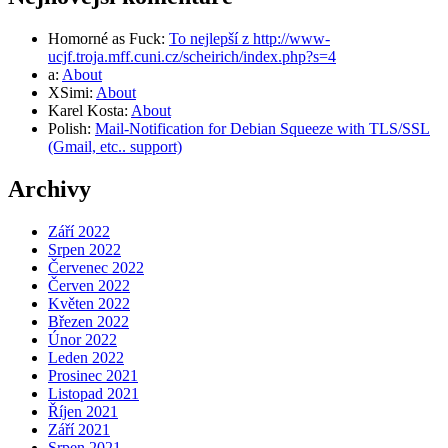
Homorné as Fuck
:
To nejlepší z http://www-
ucjf.troja.mff.cuni.cz/scheirich/index.php?s=4
a
:
About
XSimi
:
About
Karel Kosta
:
About
Polish
:
Mail-Notification for Debian Squeeze with TLS/SSL
(Gmail, etc.. support)
Archivy
Září 2022
Srpen 2022
Červenec 2022
Červen 2022
Květen 2022
Březen 2022
Únor 2022
Leden 2022
Prosinec 2021
Listopad 2021
Říjen 2021
Září 2021
Srpen 2021