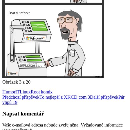
Obrázek 3 z 20
Humor
IT
Linux
Root komix
Navigace
Předchozí příspěvek
To nejlepší z XKCD.com 3
Další příspěvek
Pár
vtipů 19
pro
příspěvky
Napsat komentář
Vaše e-mailová adresa nebude zveřejněna.
Vyžadované informace