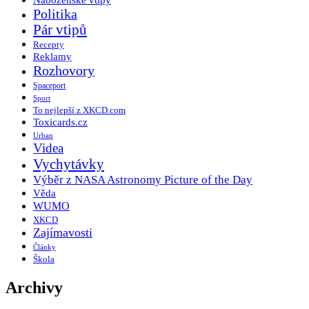
Politika
Pár vtipů
Recepty
Reklamy
Rozhovory
Spaceport
Sport
To nejlepší z XKCD.com
Toxicards.cz
Urban
Videa
Vychytávky
Výběr z NASA Astronomy Picture of the Day
Věda
WUMO
XKCD
Zajímavosti
Články
Škola
Archivy