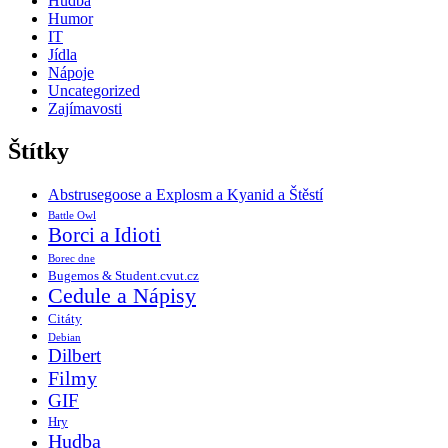
Hudba
Humor
IT
Jídla
Nápoje
Uncategorized
Zajímavosti
Štítky
Abstrusegoose a Explosm a Kyanid a Štěstí
Battle Owl
Borci a Idioti
Borec dne
Bugemos & Student.cvut.cz
Cedule a Nápisy
Citáty
Debian
Dilbert
Filmy
GIF
Hry
Hudba