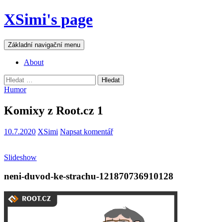
Přejít
XSimi's page
k
obsahu
webu
Hledat
Základní navigační menu
About
Vyhledávání
Humor
Komixy z Root.cz 1
10.7.2020
XSimi
Napsat komentář
Slideshow
neni-duvod-ke-strachu-121870736910128