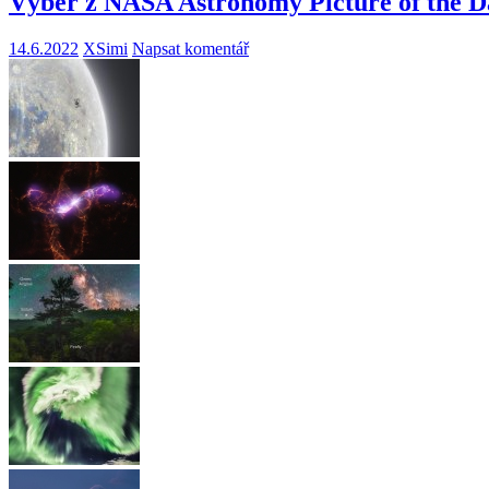
Výběr z NASA Astronomy Picture of the D
14.6.2022
XSimi
Napsat komentář