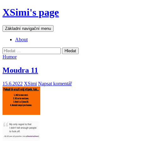
Přejít
XSimi's page
k
obsahu
webu
Hledat
Základní navigační menu
About
Vyhledávání
Humor
Moudra 11
15.6.2022
XSimi
Napsat komentář