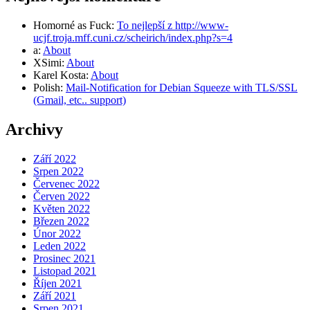
Homorné as Fuck
:
To nejlepší z http://www-
ucjf.troja.mff.cuni.cz/scheirich/index.php?s=4
a
:
About
XSimi
:
About
Karel Kosta
:
About
Polish
:
Mail-Notification for Debian Squeeze with TLS/SSL
(Gmail, etc.. support)
Archivy
Září 2022
Srpen 2022
Červenec 2022
Červen 2022
Květen 2022
Březen 2022
Únor 2022
Leden 2022
Prosinec 2021
Listopad 2021
Říjen 2021
Září 2021
Srpen 2021