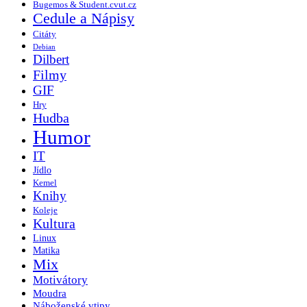
Bugemos & Student.cvut.cz
Cedule a Nápisy
Citáty
Debian
Dilbert
Filmy
GIF
Hry
Hudba
Humor
IT
Jídlo
Kemel
Knihy
Koleje
Kultura
Linux
Matika
Mix
Motivátory
Moudra
Náboženské vtipy