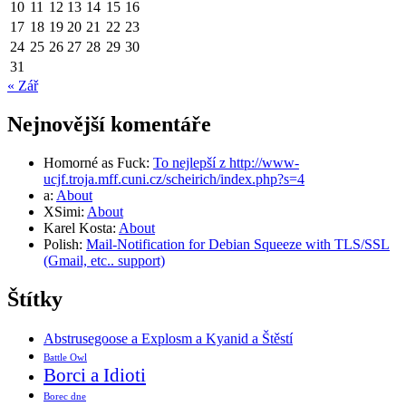
10
11
12
13
14
15
16
17
18
19
20
21
22
23
24
25
26
27
28
29
30
31
« Zář
Nejnovější komentáře
Homorné as Fuck
:
To nejlepší z http://www-
ucjf.troja.mff.cuni.cz/scheirich/index.php?s=4
a
:
About
XSimi
:
About
Karel Kosta
:
About
Polish
:
Mail-Notification for Debian Squeeze with TLS/SSL
(Gmail, etc.. support)
Štítky
Abstrusegoose a Explosm a Kyanid a Štěstí
Battle Owl
Borci a Idioti
Borec dne