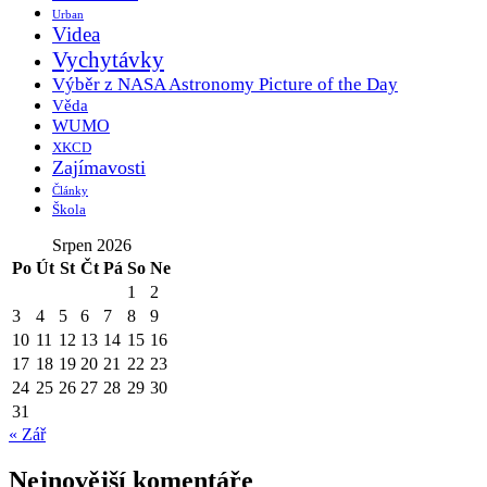
Urban
Videa
Vychytávky
Výběr z NASA Astronomy Picture of the Day
Věda
WUMO
XKCD
Zajímavosti
Články
Škola
Srpen 2026
Po
Út
St
Čt
Pá
So
Ne
1
2
3
4
5
6
7
8
9
10
11
12
13
14
15
16
17
18
19
20
21
22
23
24
25
26
27
28
29
30
31
« Zář
Nejnovější komentáře