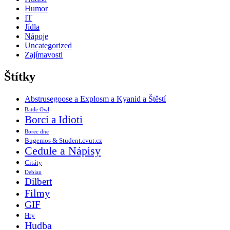
Humor
IT
Jídla
Nápoje
Uncategorized
Zajímavosti
Štítky
Abstrusegoose a Explosm a Kyanid a Štěstí
Battle Owl
Borci a Idioti
Borec dne
Bugemos & Student.cvut.cz
Cedule a Nápisy
Citáty
Debian
Dilbert
Filmy
GIF
Hry
Hudba