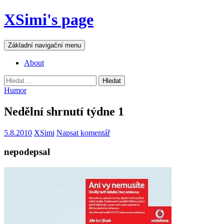
Přejít
XSimi's page
k
obsahu
webu
Hledat
Základní navigační menu
About
Vyhledávání
Humor
Nedělní shrnutí týdne 1
5.8.2010
XSimi
Napsat komentář
nepodepsal