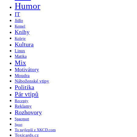
Humor
IT
Jídlo
Kemel
Knihy
Koleje
Kultura
Linux
Matika
Mix
Motivátory
Moudra
Náboženské vtipy
Politika
Pár vtipů
Recepty
Reklamy
Rozhovory
Spaceport
Sport
To nejlepší z XKCD.com
Toxicards.cz