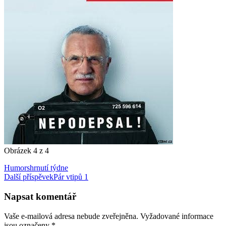
Obrázek 4 z 4
Humor
shrnutí týdne
Navigace
Další příspěvek
Pár vtipů 1
pro
Napsat komentář
příspěvky
Vaše e-mailová adresa nebude zveřejněna.
Vyžadované informace
jsou označeny
*