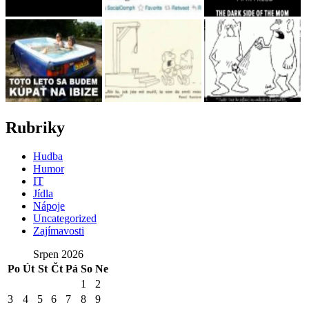
Rubriky
Hudba
Humor
IT
Jídla
Nápoje
Uncategorized
Zajímavosti
Srpen 2026
Po
Út
St
Čt
Pá
So
Ne
1
2
3
4
5
6
7
8
9