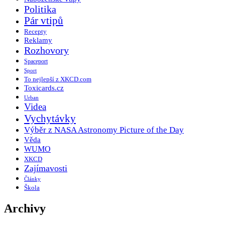
Politika
Pár vtipů
Recepty
Reklamy
Rozhovory
Spaceport
Sport
To nejlepší z XKCD.com
Toxicards.cz
Urban
Videa
Vychytávky
Výběr z NASA Astronomy Picture of the Day
Věda
WUMO
XKCD
Zajímavosti
Články
Škola
Archivy