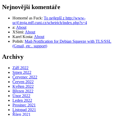
Nejnovější komentáře
Homorné as Fuck
:
To nejlepší z http://www-
ucjf.troja.mff.cuni.cz/scheirich/index.php?s=4
a
:
About
XSimi
:
About
Karel Kosta
:
About
Polish
:
Mail-Notification for Debian Squeeze with TLS/SSL
(Gmail, etc.. support)
Archivy
Září 2022
Srpen 2022
Červenec 2022
Červen 2022
Květen 2022
Březen 2022
Únor 2022
Leden 2022
Prosinec 2021
Listopad 2021
Říjen 2021