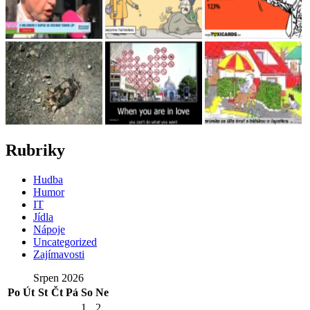
Rubriky
Hudba
Humor
IT
Jídla
Nápoje
Uncategorized
Zajímavosti
Srpen 2026
Po
Út
St
Čt
Pá
So
Ne
1
2