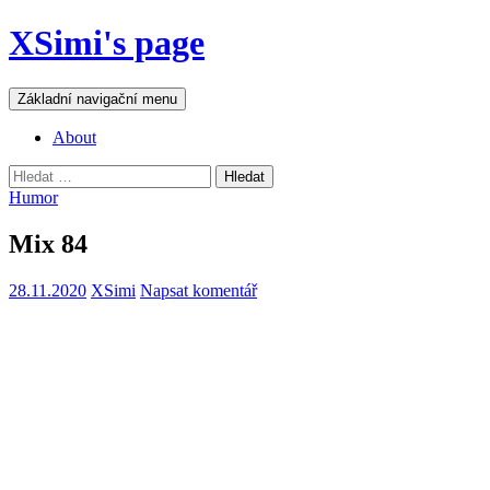
Přejít
XSimi's page
k
obsahu
webu
Hledat
Základní navigační menu
About
Vyhledávání
Humor
Mix 84
28.11.2020
XSimi
Napsat komentář