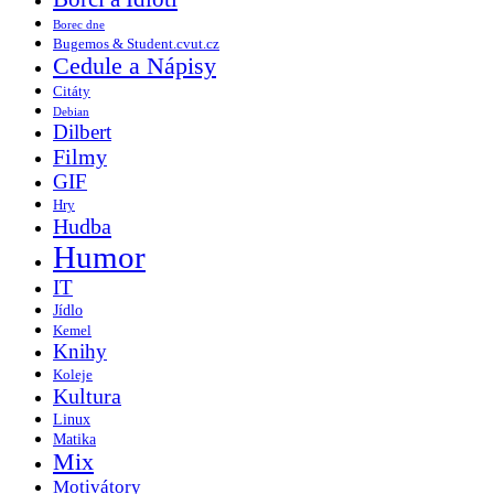
Borec dne
Bugemos & Student.cvut.cz
Cedule a Nápisy
Citáty
Debian
Dilbert
Filmy
GIF
Hry
Hudba
Humor
IT
Jídlo
Kemel
Knihy
Koleje
Kultura
Linux
Matika
Mix
Motivátory