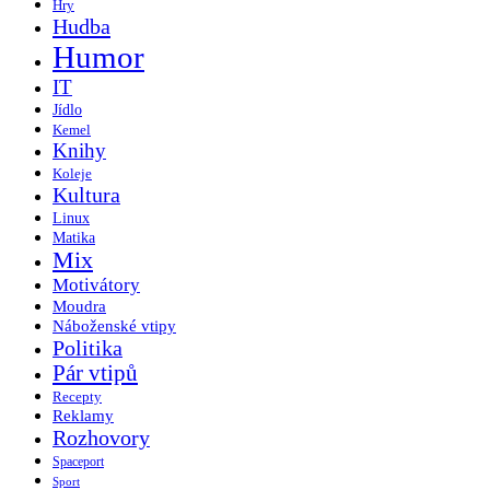
Hry
Hudba
Humor
IT
Jídlo
Kemel
Knihy
Koleje
Kultura
Linux
Matika
Mix
Motivátory
Moudra
Náboženské vtipy
Politika
Pár vtipů
Recepty
Reklamy
Rozhovory
Spaceport
Sport