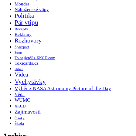
Moudra
Náboženské vtipy
Politika
Pár vtipů
Recepty
Reklamy
Rozhovory
Spaceport
Sport
To nejlepší z XKCD.com
Toxicards.cz
Urban
Videa
Vychytávky
Výběr z NASA Astronomy Picture of the Day
Věda
WUMO
XKCD
Zajímavosti
Články
Škola
Archivy