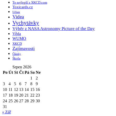
To nejlepší z XKCD.com
Toxicards.cz
Urban
Videa
Vychytávky
Výběr z NASA Astronomy Picture of the Day
Věda
WUMO
XKCD
Zajímavosti
Články
Škola
Srpen 2026
Po
Út
St
Čt
Pá
So
Ne
1
2
3
4
5
6
7
8
9
10
11
12
13
14
15
16
17
18
19
20
21
22
23
24
25
26
27
28
29
30
31
« Zář