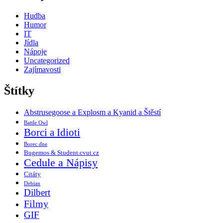
Hudba
Humor
IT
Jídla
Nápoje
Uncategorized
Zajímavosti
Štítky
Abstrusegoose a Explosm a Kyanid a Štěstí
Battle Owl
Borci a Idioti
Borec dne
Bugemos & Student.cvut.cz
Cedule a Nápisy
Citáty
Debian
Dilbert
Filmy
GIF