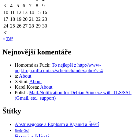
3
4
5
6
7
8
9
10
11
12
13
14
15
16
17
18
19
20
21
22
23
24
25
26
27
28
29
30
31
« Zář
Nejnovější komentáře
Homorné as Fuck
:
To nejlepší z http://www-
ucjf.troja.mff.cuni.cz/scheirich/index.php?s=4
a
:
About
XSimi
:
About
Karel Kosta
:
About
Polish
:
Mail-Notification for Debian Squeeze with TLS/SSL
(Gmail, etc.. support)
Štítky
Abstrusegoose a Explosm a Kyanid a Štěstí
Battle Owl
Borci a Idioti