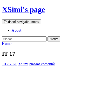
Přejít
XSimi's page
k
obsahu
webu
Hledat
Základní navigační menu
About
Vyhledávání
Humor
IT 17
10.7.2020
XSimi
Napsat komentář