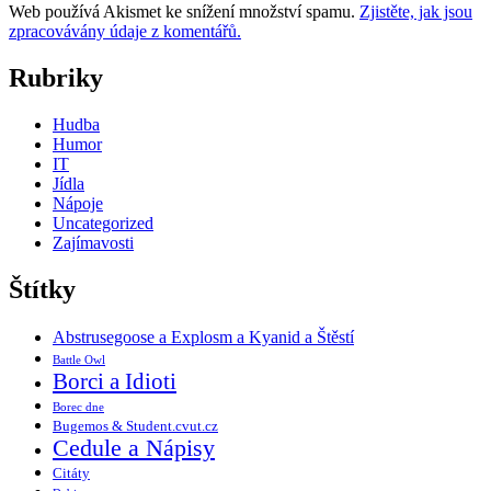
Web používá Akismet ke snížení množství spamu.
Zjistěte, jak jsou
zpracovávány údaje z komentářů.
Rubriky
Hudba
Humor
IT
Jídla
Nápoje
Uncategorized
Zajímavosti
Štítky
Abstrusegoose a Explosm a Kyanid a Štěstí
Battle Owl
Borci a Idioti
Borec dne
Bugemos & Student.cvut.cz
Cedule a Nápisy
Citáty