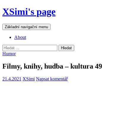
Přejít
XSimi's page
k
obsahu
webu
Hledat
Základní navigační menu
About
Vyhledávání
Humor
Filmy, knihy, hudba – kultura 49
21.4.2021
XSimi
Napsat komentář