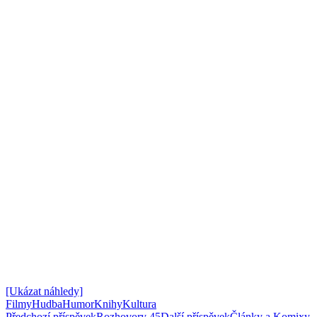
[Ukázat náhledy]
Filmy
Hudba
Humor
Knihy
Kultura
Předchozí příspěvek
Rozhovory 45
Další příspěvek
Články a Komixy