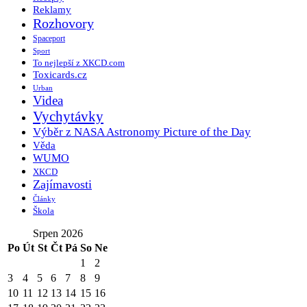
Reklamy
Rozhovory
Spaceport
Sport
To nejlepší z XKCD.com
Toxicards.cz
Urban
Videa
Vychytávky
Výběr z NASA Astronomy Picture of the Day
Věda
WUMO
XKCD
Zajímavosti
Články
Škola
Srpen 2026
Po
Út
St
Čt
Pá
So
Ne
1
2
3
4
5
6
7
8
9
10
11
12
13
14
15
16