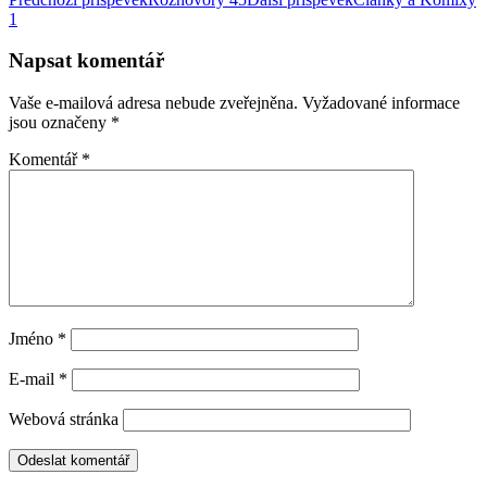
Navigace
1
pro
příspěvky
Napsat komentář
Vaše e-mailová adresa nebude zveřejněna.
Vyžadované informace
jsou označeny
*
Komentář
*
Jméno
*
E-mail
*
Webová stránka