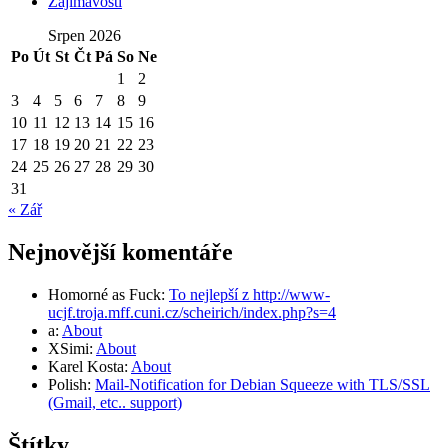
Zajímavosti
Srpen 2026
Po
Út
St
Čt
Pá
So
Ne
1
2
3
4
5
6
7
8
9
10
11
12
13
14
15
16
17
18
19
20
21
22
23
24
25
26
27
28
29
30
31
« Zář
Nejnovější komentáře
Homorné as Fuck
:
To nejlepší z http://www-
ucjf.troja.mff.cuni.cz/scheirich/index.php?s=4
a
:
About
XSimi
:
About
Karel Kosta
:
About
Polish
:
Mail-Notification for Debian Squeeze with TLS/SSL
(Gmail, etc.. support)
Štítky