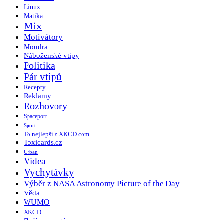
Linux
Matika
Mix
Motivátory
Moudra
Náboženské vtipy
Politika
Pár vtipů
Recepty
Reklamy
Rozhovory
Spaceport
Sport
To nejlepší z XKCD.com
Toxicards.cz
Urban
Videa
Vychytávky
Výběr z NASA Astronomy Picture of the Day
Věda
WUMO
XKCD