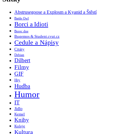
Abstrusegoose a Explosm a Kyanid a Štěstí
Battle Owl
Borci a Idioti
Borec dne
Bugemos & Student.cvut.cz
Cedule a Nápisy
Citáty
Debian
Dilbert
Filmy
GIF
Hry
Hudba
Humor
IT
Jídlo
Kemel
Knihy
Koleje
Kultura