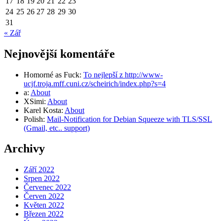
17
18
19
20
21
22
23
24
25
26
27
28
29
30
31
« Zář
Nejnovější komentáře
Homorné as Fuck
:
To nejlepší z http://www-
ucjf.troja.mff.cuni.cz/scheirich/index.php?s=4
a
:
About
XSimi
:
About
Karel Kosta
:
About
Polish
:
Mail-Notification for Debian Squeeze with TLS/SSL
(Gmail, etc.. support)
Archivy
Září 2022
Srpen 2022
Červenec 2022
Červen 2022
Květen 2022
Březen 2022