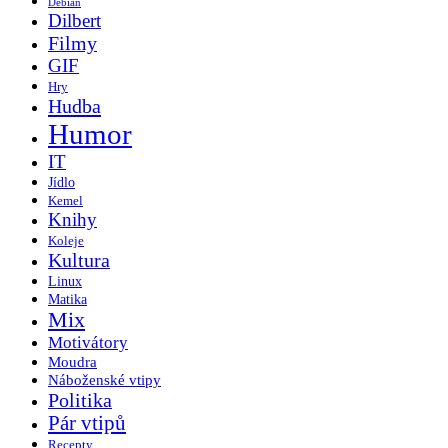
Debian
Dilbert
Filmy
GIF
Hry
Hudba
Humor
IT
Jídlo
Kemel
Knihy
Koleje
Kultura
Linux
Matika
Mix
Motivátory
Moudra
Náboženské vtipy
Politika
Pár vtipů
Recepty