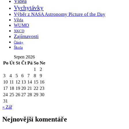
Videa
Vychytávky
Výběr z NASA Astronomy Picture of the Day
Věda
WUMO
XKCD
Zajímavosti
Články
Škola
Srpen 2026
Po
Út
St
Čt
Pá
So
Ne
1
2
3
4
5
6
7
8
9
10
11
12
13
14
15
16
17
18
19
20
21
22
23
24
25
26
27
28
29
30
31
« Zář
Nejnovější komentáře