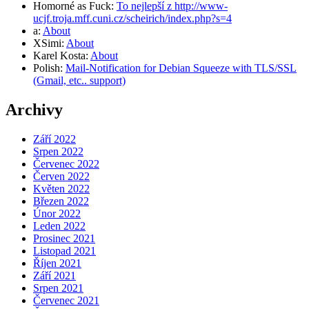
Homorné as Fuck
:
To nejlepší z http://www-
ucjf.troja.mff.cuni.cz/scheirich/index.php?s=4
a
:
About
XSimi
:
About
Karel Kosta
:
About
Polish
:
Mail-Notification for Debian Squeeze with TLS/SSL
(Gmail, etc.. support)
Archivy
Září 2022
Srpen 2022
Červenec 2022
Červen 2022
Květen 2022
Březen 2022
Únor 2022
Leden 2022
Prosinec 2021
Listopad 2021
Říjen 2021
Září 2021
Srpen 2021
Červenec 2021