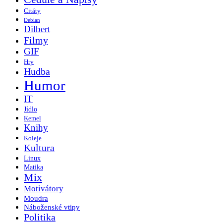
Citáty
Debian
Dilbert
Filmy
GIF
Hry
Hudba
Humor
IT
Jídlo
Kemel
Knihy
Koleje
Kultura
Linux
Matika
Mix
Motivátory
Moudra
Náboženské vtipy
Politika