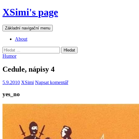
Přejít
XSimi's page
k
obsahu
webu
Hledat
Základní navigační menu
About
Vyhledávání
Humor
Cedule, nápisy 4
5.9.2010
XSimi
Napsat komentář
yes_no