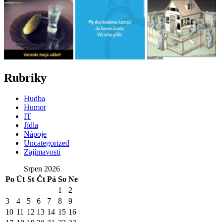
Rubriky
Hudba
Humor
IT
Jídla
Nápoje
Uncategorized
Zajímavosti
Srpen 2026
Po
Út
St
Čt
Pá
So
Ne
1
2
3
4
5
6
7
8
9
10
11
12
13
14
15
16