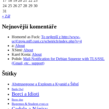
17
18
19
20
21
22
23
24
25
26
27
28
29
30
31
« Zář
Nejnovější komentáře
Homorné as Fuck
:
To nejlepší z http://www-
ucjf.troja.mff.cuni.cz/scheirich/index.php?s=4
a
:
About
XSimi
:
About
Karel Kosta
:
About
Polish
:
Mail-Notification for Debian Squeeze with TLS/SSL
(Gmail, etc.. support)
Štítky
Abstrusegoose a Explosm a Kyanid a Štěstí
Battle Owl
Borci a Idioti
Borec dne
Bugemos & Student.cvut.cz
Cedule a Nápisy