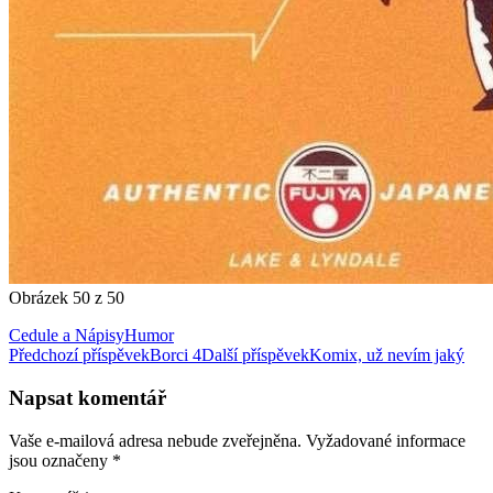
Obrázek 50 z 50
Cedule a Nápisy
Humor
Navigace
Předchozí příspěvek
Borci 4
Další příspěvek
Komix, už nevím jaký
pro
Napsat komentář
příspěvky
Vaše e-mailová adresa nebude zveřejněna.
Vyžadované informace
jsou označeny
*