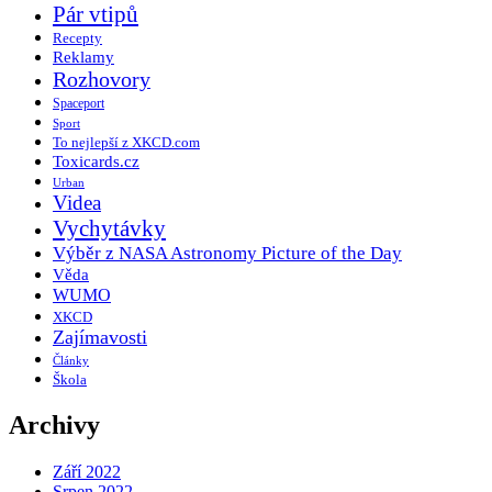
Pár vtipů
Recepty
Reklamy
Rozhovory
Spaceport
Sport
To nejlepší z XKCD.com
Toxicards.cz
Urban
Videa
Vychytávky
Výběr z NASA Astronomy Picture of the Day
Věda
WUMO
XKCD
Zajímavosti
Články
Škola
Archivy
Září 2022
Srpen 2022