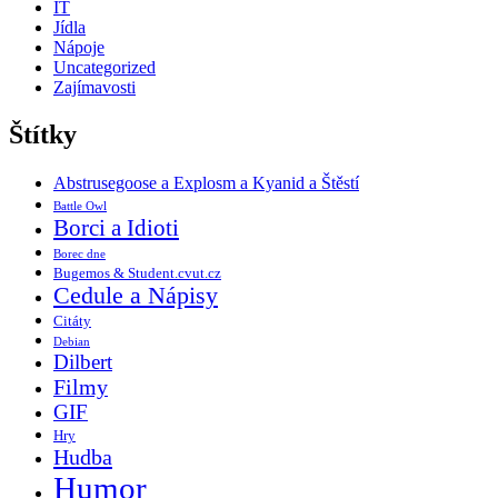
IT
Jídla
Nápoje
Uncategorized
Zajímavosti
Štítky
Abstrusegoose a Explosm a Kyanid a Štěstí
Battle Owl
Borci a Idioti
Borec dne
Bugemos & Student.cvut.cz
Cedule a Nápisy
Citáty
Debian
Dilbert
Filmy
GIF
Hry
Hudba
Humor