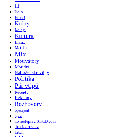
IT
Jídlo
Kemel
Knihy
Koleje
Kultura
Linux
Matika
Mix
Motivátory
Moudra
Náboženské vtipy
Politika
Pár vtipů
Recepty
Reklamy
Rozhovory
Spaceport
Sport
To nejlepší z XKCD.com
Toxicards.cz
Urban